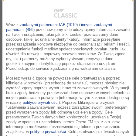
26.04.2026 Leonard Szuszkiewicz – Uganda
21:03
19.04.2026 David Harrington - Muzyka w
23:16
Wraz z
zaufanymi partnerami IAB (1019)
i
innymi zaufanymi
ciągłej, ewoluującej interakcji ze światem
partnerami (489)
przechowujemy i/lub odczytujemy informacje zawarte
na Twoim urządzeniu, takie jak pliki cookie, przetwarzamy dane
osobowe, takie jak unikalne identyfikatory, informacje przesyłane
przez urządzenia końcowe niezbędne do personalizacji reklam i treści,
12.04.2026 Aga Zano – “Księga Łabędzi”
21:20
udostępnienie funkcji mediów społecznościowych pomiaru ruchu jak
(Alexis Wright)
również dla rozwoju i poprawny naszych produktów. Za Twoją zgodą
my, jak i partnerzy możemy wykorzystywać precyzyjne dane
geolokalizacyjne i identyfikację poprzez skanowanie urządzeń.
05.04.2026 Justyna Miguła i Piotr
Przechodząc do serwisu zgadzasz się na wskazane działania.
23:03
Damasiewicz – Wielkanoc w Armenii
Możesz wyrazić zgodę na powyższe cele przetwarzania poprzez
kliknięcie w przycisk "przechodzę do serwisu", możesz również nie
wyrażać zgody poprzez wybór ustawień zaawansowanych. W sytuacji
29.03.2026 Tomek Habdas – “Górskie
21:54
braku zgody będziemy przetwarzać dane osobowe w innych celach na
rozmowy. Ludzie, miejsca i historie z
innych podstawach prawnych (informacje w tym zakresie dostępne są
w naszej
polityce prywatności
). Poprzez kliknięcie w przycisk
polskich gór”
"ustawienia zaawansowane" możesz zarządzać swoimi preferencjami
przed wyrażeniem zgody lub odmową udzielenia zgody. Cele
przetwarzania Twoich danych bez konieczności uzyskania Twojej
22.03.2026 prof. Damian Leszczyński –
22:05
zgody w oparciu o uzasadniony interes Opera FM sp. z o.o. oraz
rozbitkowie i awanturnicy Oceanu
informacje o możliwości sprzeciwienia się takiemu przetwarzaniu
znajdziesz w
polityce prywatności
. Cele przetwarzania Twoich danych
Spokojnego