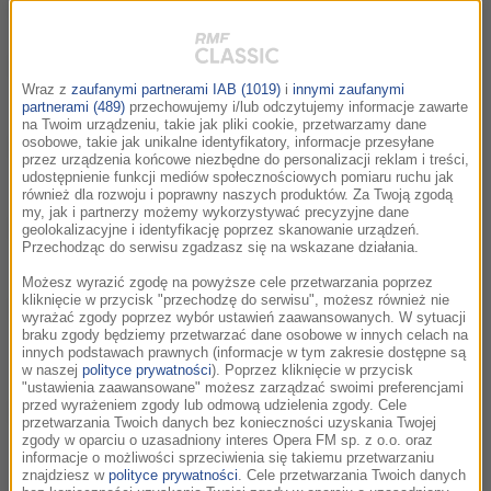
26.04.2026 Leonard Szuszkiewicz – Uganda
21:03
19.04.2026 David Harrington - Muzyka w
23:16
ciągłej, ewoluującej interakcji ze światem
Wraz z
zaufanymi partnerami IAB (1019)
i
innymi zaufanymi
partnerami (489)
przechowujemy i/lub odczytujemy informacje zawarte
na Twoim urządzeniu, takie jak pliki cookie, przetwarzamy dane
12.04.2026 Aga Zano – “Księga Łabędzi”
osobowe, takie jak unikalne identyfikatory, informacje przesyłane
21:20
przez urządzenia końcowe niezbędne do personalizacji reklam i treści,
(Alexis Wright)
udostępnienie funkcji mediów społecznościowych pomiaru ruchu jak
również dla rozwoju i poprawny naszych produktów. Za Twoją zgodą
my, jak i partnerzy możemy wykorzystywać precyzyjne dane
05.04.2026 Justyna Miguła i Piotr
23:03
geolokalizacyjne i identyfikację poprzez skanowanie urządzeń.
Damasiewicz – Wielkanoc w Armenii
Przechodząc do serwisu zgadzasz się na wskazane działania.
Możesz wyrazić zgodę na powyższe cele przetwarzania poprzez
kliknięcie w przycisk "przechodzę do serwisu", możesz również nie
29.03.2026 Tomek Habdas – “Górskie
21:54
wyrażać zgody poprzez wybór ustawień zaawansowanych. W sytuacji
rozmowy. Ludzie, miejsca i historie z
braku zgody będziemy przetwarzać dane osobowe w innych celach na
polskich gór”
innych podstawach prawnych (informacje w tym zakresie dostępne są
w naszej
polityce prywatności
). Poprzez kliknięcie w przycisk
"ustawienia zaawansowane" możesz zarządzać swoimi preferencjami
przed wyrażeniem zgody lub odmową udzielenia zgody. Cele
22.03.2026 prof. Damian Leszczyński –
22:05
przetwarzania Twoich danych bez konieczności uzyskania Twojej
rozbitkowie i awanturnicy Oceanu
zgody w oparciu o uzasadniony interes Opera FM sp. z o.o. oraz
Spokojnego
informacje o możliwości sprzeciwienia się takiemu przetwarzaniu
znajdziesz w
polityce prywatności
. Cele przetwarzania Twoich danych