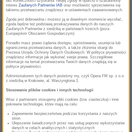
bez konieczności uzyskania Twojej zgody w oparciu o uzasadniony
interes
Zaufanych Partnerów IAB
oraz możliwość sprzeciwienia się
takiemu przetwarzaniu znajdziesz w ustawieniach zaawansowanych.
15.03.2026 Dagmara Wyskiel - SACO i LA
21:25
Diverse Art Show (Chile)
Zgoda jest dobrowolna i możesz ją w dowolnym momencie wycofać,
zgoda będzie też podstawą przekazywania danych do naszych
Zaufanych Partnerów z siedzibą w państwach trzecich (poza
08.03.2026 Islandia też jest kobietą –
Europejskim Obszarem Gospodarczym).
21:25
Aleksandra Kozłowska i Mirella Wąsiewicz
Ponadto masz prawo żądania dostępu, sprostowania, usunięcia lub
ograniczenia przetwarzania danych, a także złożenia skargi do
Prezesa Urzędu Ochrony Danych Osobowych. W polityce prywatności
01.03.2026 Marek Tomalik – Świty i
20:41
znajdziesz informacje jak wykonać swoje prawa. Szczegółowe
zachody
informacje na temat przetwarzania Twoich danych znajdują się w
polityce prywatności.
Administratorem tych danych jesteśmy my, czyli Opera FM sp. z o.o.
22.02.2026 Michał Stefanowski – Niger i
21:04
z siedzibą w Krakowie, al. Waszyngtona 1.
Festiwal Gerewol
Stosowanie plików cookies i innych technologii
15.02.2026 Michał Słodowy – Z Parku do
Wraz z partnerami stosujemy pliki cookies (tzw. ciasteczka) i inne
21:46
pokrewne technologie, które mają na celu:
Parku
Zapewnienie bezpieczeństwa podczas korzystania z naszych
stron
08.02.2026 Marek Tomalik – Big Ben, Wielki
20:37
Ulepszenie świadczonych przez nas usług poprzez wykorzystanie
Biały Wieloryb dachem Australii?
danych w celach analitycznych i statystycznych