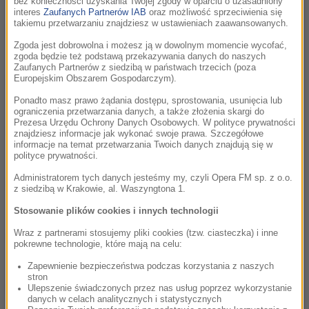
bez konieczności uzyskania Twojej zgody w oparciu o uzasadniony
interes
Zaufanych Partnerów IAB
oraz możliwość sprzeciwienia się
takiemu przetwarzaniu znajdziesz w ustawieniach zaawansowanych.
15.03.2026 Dagmara Wyskiel - SACO i LA
21:25
Diverse Art Show (Chile)
Zgoda jest dobrowolna i możesz ją w dowolnym momencie wycofać,
zgoda będzie też podstawą przekazywania danych do naszych
Zaufanych Partnerów z siedzibą w państwach trzecich (poza
Europejskim Obszarem Gospodarczym).
08.03.2026 Islandia też jest kobietą –
21:25
Aleksandra Kozłowska i Mirella Wąsiewicz
Ponadto masz prawo żądania dostępu, sprostowania, usunięcia lub
ograniczenia przetwarzania danych, a także złożenia skargi do
Prezesa Urzędu Ochrony Danych Osobowych. W polityce prywatności
01.03.2026 Marek Tomalik – Świty i
20:41
znajdziesz informacje jak wykonać swoje prawa. Szczegółowe
zachody
informacje na temat przetwarzania Twoich danych znajdują się w
polityce prywatności.
Administratorem tych danych jesteśmy my, czyli Opera FM sp. z o.o.
22.02.2026 Michał Stefanowski – Niger i
21:04
z siedzibą w Krakowie, al. Waszyngtona 1.
Festiwal Gerewol
Stosowanie plików cookies i innych technologii
15.02.2026 Michał Słodowy – Z Parku do
Wraz z partnerami stosujemy pliki cookies (tzw. ciasteczka) i inne
21:46
pokrewne technologie, które mają na celu:
Parku
Zapewnienie bezpieczeństwa podczas korzystania z naszych
stron
08.02.2026 Marek Tomalik – Big Ben, Wielki
20:37
Ulepszenie świadczonych przez nas usług poprzez wykorzystanie
Biały Wieloryb dachem Australii?
danych w celach analitycznych i statystycznych