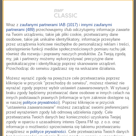
26.04.2026 Leonard Szuszkiewicz – Uganda
21:03
19.04.2026 David Harrington - Muzyka w
23:16
Wraz z
zaufanymi partnerami IAB (1017)
i
innymi zaufanymi
ciągłej, ewoluującej interakcji ze światem
partnerami (489)
przechowujemy i/lub odczytujemy informacje zawarte
na Twoim urządzeniu, takie jak pliki cookie, przetwarzamy dane
osobowe, takie jak unikalne identyfikatory, informacje przesyłane
przez urządzenia końcowe niezbędne do personalizacji reklam i treści,
12.04.2026 Aga Zano – “Księga Łabędzi”
21:20
udostępnienie funkcji mediów społecznościowych pomiaru ruchu jak
(Alexis Wright)
również dla rozwoju i poprawny naszych produktów. Za Twoją zgodą
my, jak i partnerzy możemy wykorzystywać precyzyjne dane
geolokalizacyjne i identyfikację poprzez skanowanie urządzeń.
05.04.2026 Justyna Miguła i Piotr
Przechodząc do serwisu zgadzasz się na wskazane działania.
23:03
Damasiewicz – Wielkanoc w Armenii
Możesz wyrazić zgodę na powyższe cele przetwarzania poprzez
kliknięcie w przycisk "przechodzę do serwisu", możesz również nie
wyrażać zgody poprzez wybór ustawień zaawansowanych. W sytuacji
29.03.2026 Tomek Habdas – “Górskie
21:54
braku zgody będziemy przetwarzać dane osobowe w innych celach na
rozmowy. Ludzie, miejsca i historie z
innych podstawach prawnych (informacje w tym zakresie dostępne są
w naszej
polityce prywatności
). Poprzez kliknięcie w przycisk
polskich gór”
"ustawienia zaawansowane" możesz zarządzać swoimi preferencjami
przed wyrażeniem zgody lub odmową udzielenia zgody. Cele
przetwarzania Twoich danych bez konieczności uzyskania Twojej
22.03.2026 prof. Damian Leszczyński –
22:05
zgody w oparciu o uzasadniony interes Opera FM sp. z o.o. oraz
rozbitkowie i awanturnicy Oceanu
informacje o możliwości sprzeciwienia się takiemu przetwarzaniu
znajdziesz w
polityce prywatności
. Cele przetwarzania Twoich danych
Spokojnego