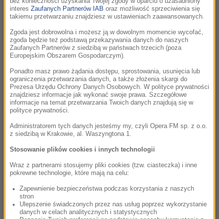
21:25
bez konieczności uzyskania Twojej zgody w oparciu o uzasadniony
Diverse Art Show (Chile)
interes
Zaufanych Partnerów IAB
oraz możliwość sprzeciwienia się
takiemu przetwarzaniu znajdziesz w ustawieniach zaawansowanych.
Zgoda jest dobrowolna i możesz ją w dowolnym momencie wycofać,
08.03.2026 Islandia też jest kobietą –
21:25
zgoda będzie też podstawą przekazywania danych do naszych
Aleksandra Kozłowska i Mirella Wąsiewicz
Zaufanych Partnerów z siedzibą w państwach trzecich (poza
Europejskim Obszarem Gospodarczym).
01.03.2026 Marek Tomalik – Świty i
20:41
Ponadto masz prawo żądania dostępu, sprostowania, usunięcia lub
ograniczenia przetwarzania danych, a także złożenia skargi do
zachody
Prezesa Urzędu Ochrony Danych Osobowych. W polityce prywatności
znajdziesz informacje jak wykonać swoje prawa. Szczegółowe
informacje na temat przetwarzania Twoich danych znajdują się w
22.02.2026 Michał Stefanowski – Niger i
21:04
polityce prywatności.
Festiwal Gerewol
Administratorem tych danych jesteśmy my, czyli Opera FM sp. z o.o.
z siedzibą w Krakowie, al. Waszyngtona 1.
15.02.2026 Michał Słodowy – Z Parku do
21:46
Stosowanie plików cookies i innych technologii
Parku
Wraz z partnerami stosujemy pliki cookies (tzw. ciasteczka) i inne
pokrewne technologie, które mają na celu:
08.02.2026 Marek Tomalik – Big Ben, Wielki
20:37
Biały Wieloryb dachem Australii?
Zapewnienie bezpieczeństwa podczas korzystania z naszych
stron
Ulepszenie świadczonych przez nas usług poprzez wykorzystanie
danych w celach analitycznych i statystycznych
01.02.2026 Michał Gumulak i jego zioła
22:07