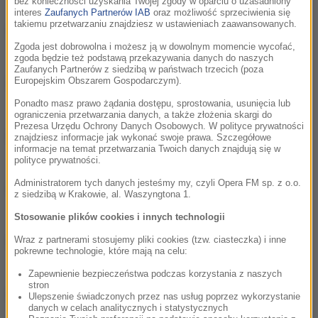
bez konieczności uzyskania Twojej zgody w oparciu o uzasadniony
interes
Zaufanych Partnerów IAB
oraz możliwość sprzeciwienia się
takiemu przetwarzaniu znajdziesz w ustawieniach zaawansowanych.
15.03.2026 Dagmara Wyskiel - SACO i LA
21:25
Diverse Art Show (Chile)
Zgoda jest dobrowolna i możesz ją w dowolnym momencie wycofać,
zgoda będzie też podstawą przekazywania danych do naszych
Zaufanych Partnerów z siedzibą w państwach trzecich (poza
08.03.2026 Islandia też jest kobietą –
Europejskim Obszarem Gospodarczym).
21:25
Aleksandra Kozłowska i Mirella Wąsiewicz
Ponadto masz prawo żądania dostępu, sprostowania, usunięcia lub
ograniczenia przetwarzania danych, a także złożenia skargi do
Prezesa Urzędu Ochrony Danych Osobowych. W polityce prywatności
01.03.2026 Marek Tomalik – Świty i
20:41
znajdziesz informacje jak wykonać swoje prawa. Szczegółowe
zachody
informacje na temat przetwarzania Twoich danych znajdują się w
polityce prywatności.
Administratorem tych danych jesteśmy my, czyli Opera FM sp. z o.o.
22.02.2026 Michał Stefanowski – Niger i
21:04
z siedzibą w Krakowie, al. Waszyngtona 1.
Festiwal Gerewol
Stosowanie plików cookies i innych technologii
15.02.2026 Michał Słodowy – Z Parku do
Wraz z partnerami stosujemy pliki cookies (tzw. ciasteczka) i inne
21:46
pokrewne technologie, które mają na celu:
Parku
Zapewnienie bezpieczeństwa podczas korzystania z naszych
stron
08.02.2026 Marek Tomalik – Big Ben, Wielki
20:37
Ulepszenie świadczonych przez nas usług poprzez wykorzystanie
Biały Wieloryb dachem Australii?
danych w celach analitycznych i statystycznych