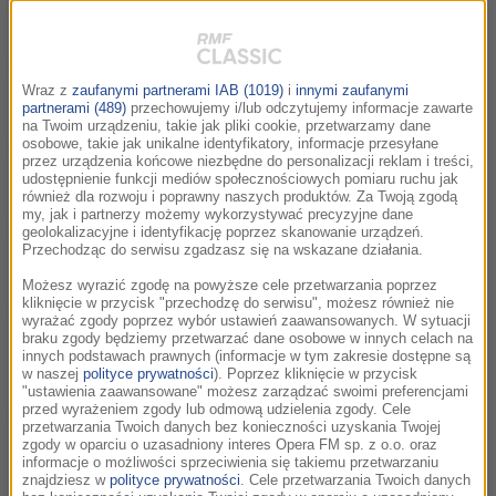
26.04.2026 Leonard Szuszkiewicz – Uganda
21:03
19.04.2026 David Harrington - Muzyka w
23:16
ciągłej, ewoluującej interakcji ze światem
Wraz z
zaufanymi partnerami IAB (1019)
i
innymi zaufanymi
partnerami (489)
przechowujemy i/lub odczytujemy informacje zawarte
na Twoim urządzeniu, takie jak pliki cookie, przetwarzamy dane
12.04.2026 Aga Zano – “Księga Łabędzi”
osobowe, takie jak unikalne identyfikatory, informacje przesyłane
21:20
przez urządzenia końcowe niezbędne do personalizacji reklam i treści,
(Alexis Wright)
udostępnienie funkcji mediów społecznościowych pomiaru ruchu jak
również dla rozwoju i poprawny naszych produktów. Za Twoją zgodą
my, jak i partnerzy możemy wykorzystywać precyzyjne dane
05.04.2026 Justyna Miguła i Piotr
23:03
geolokalizacyjne i identyfikację poprzez skanowanie urządzeń.
Damasiewicz – Wielkanoc w Armenii
Przechodząc do serwisu zgadzasz się na wskazane działania.
Możesz wyrazić zgodę na powyższe cele przetwarzania poprzez
kliknięcie w przycisk "przechodzę do serwisu", możesz również nie
29.03.2026 Tomek Habdas – “Górskie
21:54
wyrażać zgody poprzez wybór ustawień zaawansowanych. W sytuacji
rozmowy. Ludzie, miejsca i historie z
braku zgody będziemy przetwarzać dane osobowe w innych celach na
polskich gór”
innych podstawach prawnych (informacje w tym zakresie dostępne są
w naszej
polityce prywatności
). Poprzez kliknięcie w przycisk
"ustawienia zaawansowane" możesz zarządzać swoimi preferencjami
przed wyrażeniem zgody lub odmową udzielenia zgody. Cele
22.03.2026 prof. Damian Leszczyński –
22:05
przetwarzania Twoich danych bez konieczności uzyskania Twojej
rozbitkowie i awanturnicy Oceanu
zgody w oparciu o uzasadniony interes Opera FM sp. z o.o. oraz
Spokojnego
informacje o możliwości sprzeciwienia się takiemu przetwarzaniu
znajdziesz w
polityce prywatności
. Cele przetwarzania Twoich danych