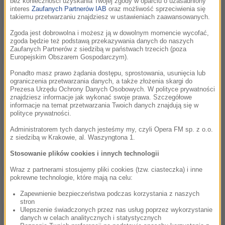
bez konieczności uzyskania Twojej zgody w oparciu o uzasadniony
interes
Zaufanych Partnerów IAB
oraz możliwość sprzeciwienia się
takiemu przetwarzaniu znajdziesz w ustawieniach zaawansowanych.
15.03.2026 Dagmara Wyskiel - SACO i LA
21:25
Diverse Art Show (Chile)
Zgoda jest dobrowolna i możesz ją w dowolnym momencie wycofać,
zgoda będzie też podstawą przekazywania danych do naszych
Zaufanych Partnerów z siedzibą w państwach trzecich (poza
08.03.2026 Islandia też jest kobietą –
Europejskim Obszarem Gospodarczym).
21:25
Aleksandra Kozłowska i Mirella Wąsiewicz
Ponadto masz prawo żądania dostępu, sprostowania, usunięcia lub
ograniczenia przetwarzania danych, a także złożenia skargi do
Prezesa Urzędu Ochrony Danych Osobowych. W polityce prywatności
01.03.2026 Marek Tomalik – Świty i
20:41
znajdziesz informacje jak wykonać swoje prawa. Szczegółowe
zachody
informacje na temat przetwarzania Twoich danych znajdują się w
polityce prywatności.
Administratorem tych danych jesteśmy my, czyli Opera FM sp. z o.o.
22.02.2026 Michał Stefanowski – Niger i
21:04
z siedzibą w Krakowie, al. Waszyngtona 1.
Festiwal Gerewol
Stosowanie plików cookies i innych technologii
15.02.2026 Michał Słodowy – Z Parku do
Wraz z partnerami stosujemy pliki cookies (tzw. ciasteczka) i inne
21:46
pokrewne technologie, które mają na celu:
Parku
Zapewnienie bezpieczeństwa podczas korzystania z naszych
stron
08.02.2026 Marek Tomalik – Big Ben, Wielki
20:37
Ulepszenie świadczonych przez nas usług poprzez wykorzystanie
Biały Wieloryb dachem Australii?
danych w celach analitycznych i statystycznych