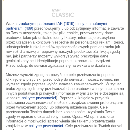
26.04.2026 Leonard Szuszkiewicz – Uganda
21:03
19.04.2026 David Harrington - Muzyka w
23:16
Wraz z
zaufanymi partnerami IAB (1019)
i
innymi zaufanymi
ciągłej, ewoluującej interakcji ze światem
partnerami (489)
przechowujemy i/lub odczytujemy informacje zawarte
na Twoim urządzeniu, takie jak pliki cookie, przetwarzamy dane
osobowe, takie jak unikalne identyfikatory, informacje przesyłane
przez urządzenia końcowe niezbędne do personalizacji reklam i treści,
12.04.2026 Aga Zano – “Księga Łabędzi”
21:20
udostępnienie funkcji mediów społecznościowych pomiaru ruchu jak
(Alexis Wright)
również dla rozwoju i poprawny naszych produktów. Za Twoją zgodą
my, jak i partnerzy możemy wykorzystywać precyzyjne dane
geolokalizacyjne i identyfikację poprzez skanowanie urządzeń.
05.04.2026 Justyna Miguła i Piotr
Przechodząc do serwisu zgadzasz się na wskazane działania.
23:03
Damasiewicz – Wielkanoc w Armenii
Możesz wyrazić zgodę na powyższe cele przetwarzania poprzez
kliknięcie w przycisk "przechodzę do serwisu", możesz również nie
wyrażać zgody poprzez wybór ustawień zaawansowanych. W sytuacji
29.03.2026 Tomek Habdas – “Górskie
21:54
braku zgody będziemy przetwarzać dane osobowe w innych celach na
rozmowy. Ludzie, miejsca i historie z
innych podstawach prawnych (informacje w tym zakresie dostępne są
w naszej
polityce prywatności
). Poprzez kliknięcie w przycisk
polskich gór”
"ustawienia zaawansowane" możesz zarządzać swoimi preferencjami
przed wyrażeniem zgody lub odmową udzielenia zgody. Cele
przetwarzania Twoich danych bez konieczności uzyskania Twojej
22.03.2026 prof. Damian Leszczyński –
22:05
zgody w oparciu o uzasadniony interes Opera FM sp. z o.o. oraz
rozbitkowie i awanturnicy Oceanu
informacje o możliwości sprzeciwienia się takiemu przetwarzaniu
znajdziesz w
polityce prywatności
. Cele przetwarzania Twoich danych
Spokojnego