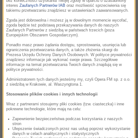
bez konieczności uzyskania Twojej zgody w oparciu o uzasadniony
Diverse Art Show (Chile)
interes
Zaufanych Partnerów IAB
oraz możliwość sprzeciwienia się
takiemu przetwarzaniu znajdziesz w ustawieniach zaawansowanych.
Zgoda jest dobrowolna i możesz ją w dowolnym momencie wycofać,
08.03.2026 Islandia też jest kobietą –
21:25
zgoda będzie też podstawą przekazywania danych do naszych
Aleksandra Kozłowska i Mirella Wąsiewicz
Zaufanych Partnerów z siedzibą w państwach trzecich (poza
Europejskim Obszarem Gospodarczym).
01.03.2026 Marek Tomalik – Świty i
20:41
Ponadto masz prawo żądania dostępu, sprostowania, usunięcia lub
zachody
ograniczenia przetwarzania danych, a także złożenia skargi do
Prezesa Urzędu Ochrony Danych Osobowych. W polityce prywatności
znajdziesz informacje jak wykonać swoje prawa. Szczegółowe
informacje na temat przetwarzania Twoich danych znajdują się w
22.02.2026 Michał Stefanowski – Niger i
21:04
polityce prywatności.
Festiwal Gerewol
Administratorem tych danych jesteśmy my, czyli Opera FM sp. z o.o.
z siedzibą w Krakowie, al. Waszyngtona 1.
15.02.2026 Michał Słodowy – Z Parku do
21:46
Stosowanie plików cookies i innych technologii
Parku
Wraz z partnerami stosujemy pliki cookies (tzw. ciasteczka) i inne
pokrewne technologie, które mają na celu:
08.02.2026 Marek Tomalik – Big Ben, Wielki
20:37
Biały Wieloryb dachem Australii?
Zapewnienie bezpieczeństwa podczas korzystania z naszych
stron
Ulepszenie świadczonych przez nas usług poprzez wykorzystanie
danych w celach analitycznych i statystycznych
01.02.2026 Michał Gumulak i jego zioła
22:07