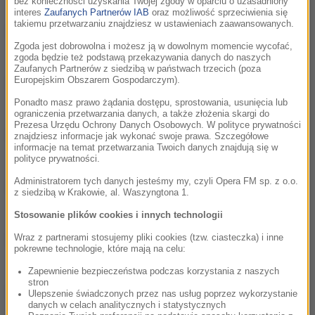
bez konieczności uzyskania Twojej zgody w oparciu o uzasadniony
interes
Zaufanych Partnerów IAB
oraz możliwość sprzeciwienia się
takiemu przetwarzaniu znajdziesz w ustawieniach zaawansowanych.
15.03.2026 Dagmara Wyskiel - SACO i LA
21:25
Diverse Art Show (Chile)
Zgoda jest dobrowolna i możesz ją w dowolnym momencie wycofać,
zgoda będzie też podstawą przekazywania danych do naszych
Zaufanych Partnerów z siedzibą w państwach trzecich (poza
08.03.2026 Islandia też jest kobietą –
Europejskim Obszarem Gospodarczym).
21:25
Aleksandra Kozłowska i Mirella Wąsiewicz
Ponadto masz prawo żądania dostępu, sprostowania, usunięcia lub
ograniczenia przetwarzania danych, a także złożenia skargi do
Prezesa Urzędu Ochrony Danych Osobowych. W polityce prywatności
01.03.2026 Marek Tomalik – Świty i
20:41
znajdziesz informacje jak wykonać swoje prawa. Szczegółowe
zachody
informacje na temat przetwarzania Twoich danych znajdują się w
polityce prywatności.
Administratorem tych danych jesteśmy my, czyli Opera FM sp. z o.o.
22.02.2026 Michał Stefanowski – Niger i
21:04
z siedzibą w Krakowie, al. Waszyngtona 1.
Festiwal Gerewol
Stosowanie plików cookies i innych technologii
15.02.2026 Michał Słodowy – Z Parku do
Wraz z partnerami stosujemy pliki cookies (tzw. ciasteczka) i inne
21:46
pokrewne technologie, które mają na celu:
Parku
Zapewnienie bezpieczeństwa podczas korzystania z naszych
stron
08.02.2026 Marek Tomalik – Big Ben, Wielki
20:37
Ulepszenie świadczonych przez nas usług poprzez wykorzystanie
Biały Wieloryb dachem Australii?
danych w celach analitycznych i statystycznych