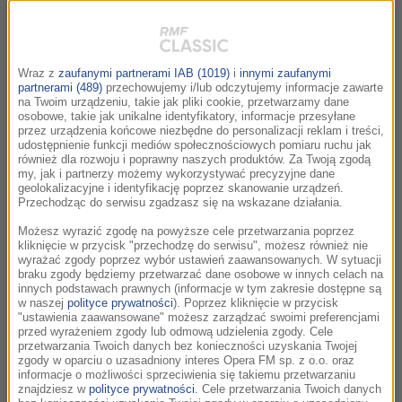
26.04.2026 Leonard Szuszkiewicz – Uganda
21:03
19.04.2026 David Harrington - Muzyka w
23:16
ciągłej, ewoluującej interakcji ze światem
Wraz z
zaufanymi partnerami IAB (1019)
i
innymi zaufanymi
partnerami (489)
przechowujemy i/lub odczytujemy informacje zawarte
na Twoim urządzeniu, takie jak pliki cookie, przetwarzamy dane
12.04.2026 Aga Zano – “Księga Łabędzi”
osobowe, takie jak unikalne identyfikatory, informacje przesyłane
21:20
przez urządzenia końcowe niezbędne do personalizacji reklam i treści,
(Alexis Wright)
udostępnienie funkcji mediów społecznościowych pomiaru ruchu jak
również dla rozwoju i poprawny naszych produktów. Za Twoją zgodą
my, jak i partnerzy możemy wykorzystywać precyzyjne dane
05.04.2026 Justyna Miguła i Piotr
23:03
geolokalizacyjne i identyfikację poprzez skanowanie urządzeń.
Damasiewicz – Wielkanoc w Armenii
Przechodząc do serwisu zgadzasz się na wskazane działania.
Możesz wyrazić zgodę na powyższe cele przetwarzania poprzez
kliknięcie w przycisk "przechodzę do serwisu", możesz również nie
29.03.2026 Tomek Habdas – “Górskie
21:54
wyrażać zgody poprzez wybór ustawień zaawansowanych. W sytuacji
rozmowy. Ludzie, miejsca i historie z
braku zgody będziemy przetwarzać dane osobowe w innych celach na
polskich gór”
innych podstawach prawnych (informacje w tym zakresie dostępne są
w naszej
polityce prywatności
). Poprzez kliknięcie w przycisk
"ustawienia zaawansowane" możesz zarządzać swoimi preferencjami
przed wyrażeniem zgody lub odmową udzielenia zgody. Cele
22.03.2026 prof. Damian Leszczyński –
22:05
przetwarzania Twoich danych bez konieczności uzyskania Twojej
rozbitkowie i awanturnicy Oceanu
zgody w oparciu o uzasadniony interes Opera FM sp. z o.o. oraz
Spokojnego
informacje o możliwości sprzeciwienia się takiemu przetwarzaniu
znajdziesz w
polityce prywatności
. Cele przetwarzania Twoich danych