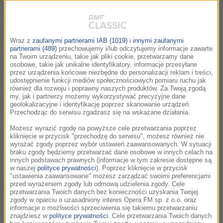
26.04.2026 Leonard Szuszkiewicz – Uganda
21:03
19.04.2026 David Harrington - Muzyka w
23:16
ciągłej, ewoluującej interakcji ze światem
Wraz z
zaufanymi partnerami IAB (1019)
i
innymi zaufanymi
partnerami (489)
przechowujemy i/lub odczytujemy informacje zawarte
na Twoim urządzeniu, takie jak pliki cookie, przetwarzamy dane
12.04.2026 Aga Zano – “Księga Łabędzi”
osobowe, takie jak unikalne identyfikatory, informacje przesyłane
21:20
przez urządzenia końcowe niezbędne do personalizacji reklam i treści,
(Alexis Wright)
udostępnienie funkcji mediów społecznościowych pomiaru ruchu jak
również dla rozwoju i poprawny naszych produktów. Za Twoją zgodą
my, jak i partnerzy możemy wykorzystywać precyzyjne dane
05.04.2026 Justyna Miguła i Piotr
23:03
geolokalizacyjne i identyfikację poprzez skanowanie urządzeń.
Damasiewicz – Wielkanoc w Armenii
Przechodząc do serwisu zgadzasz się na wskazane działania.
Możesz wyrazić zgodę na powyższe cele przetwarzania poprzez
kliknięcie w przycisk "przechodzę do serwisu", możesz również nie
29.03.2026 Tomek Habdas – “Górskie
21:54
wyrażać zgody poprzez wybór ustawień zaawansowanych. W sytuacji
rozmowy. Ludzie, miejsca i historie z
braku zgody będziemy przetwarzać dane osobowe w innych celach na
polskich gór”
innych podstawach prawnych (informacje w tym zakresie dostępne są
w naszej
polityce prywatności
). Poprzez kliknięcie w przycisk
"ustawienia zaawansowane" możesz zarządzać swoimi preferencjami
przed wyrażeniem zgody lub odmową udzielenia zgody. Cele
22.03.2026 prof. Damian Leszczyński –
22:05
przetwarzania Twoich danych bez konieczności uzyskania Twojej
rozbitkowie i awanturnicy Oceanu
zgody w oparciu o uzasadniony interes Opera FM sp. z o.o. oraz
Spokojnego
informacje o możliwości sprzeciwienia się takiemu przetwarzaniu
znajdziesz w
polityce prywatności
. Cele przetwarzania Twoich danych