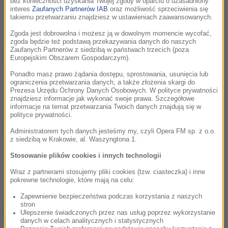
bez konieczności uzyskania Twojej zgody w oparciu o uzasadniony
O filmie, o książce „Entliczek, mętliczek” i o tym, dlaczego
interes
Zaufanych Partnerów IAB
oraz możliwość sprzeciwienia się
uśmiechał się szczur – w NieDoMówieniach Artura Andrusa
takiemu przetwarzaniu znajdziesz w ustawieniach zaawansowanych.
opowiedziała Ewa Szykulska.
Zgoda jest dobrowolna i możesz ją w dowolnym momencie wycofać,
zgoda będzie też podstawą przekazywania danych do naszych
Zaufanych Partnerów z siedzibą w państwach trzecich (poza
Rozmowa Artura Andrusa z Kingą Preis
46:53
Europejskim Obszarem Gospodarczym).
Jest aktorką i ambasadorką. Ambasadoruje Fundacji
Ponadto masz prawo żądania dostępu, sprostowania, usunięcia lub
Wrocławskie Hospicjum Dla Dzieci. Działalność fundacji była
ograniczenia przetwarzania danych, a także złożenia skargi do
jednym z tematów, ale była to również rozmowa o wsi, o
Prezesa Urzędu Ochrony Danych Osobowych. W polityce prywatności
jajkach, o mleku, o...
znajdziesz informacje jak wykonać swoje prawa. Szczegółowe
informacje na temat przetwarzania Twoich danych znajdują się w
polityce prywatności.
Rozmowa Artura Andrusa z Małgorzatą
43:56
Administratorem tych danych jesteśmy my, czyli Opera FM sp. z o.o.
Patryn-Gurłacz i Filipem Gurłaczem
z siedzibą w Krakowie, al. Waszyngtona 1.
Konkurs Srebrne Jabłka PANI ma już 35 lat. Co roku
Stosowanie plików cookies i innych technologii
czytelnicy magazynu PANI spośród 12 opowiedzianych
historii o miłości wybierają trzy według nich najpiękniejsze i
Wraz z partnerami stosujemy pliki cookies (tzw. ciasteczka) i inne
pokrewne technologie, które mają na celu:
najbardziej...
Zapewnienie bezpieczeństwa podczas korzystania z naszych
stron
Rozmowa Artura Andrusa z Michałem
46:10
Ulepszenie świadczonych przez nas usług poprzez wykorzystanie
Sikorskim
danych w celach analitycznych i statystycznych