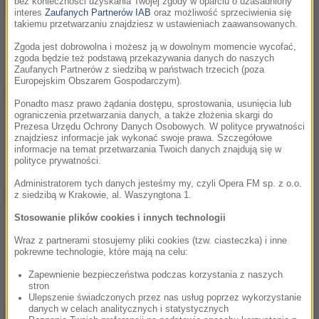
bez konieczności uzyskania Twojej zgody w oparciu o uzasadniony
Rozmowa Artura Andrusa z Ewą Szykulską
38:04
interes
Zaufanych Partnerów IAB
oraz możliwość sprzeciwienia się
takiemu przetwarzaniu znajdziesz w ustawieniach zaawansowanych.
O filmie, o książce „Entliczek, mętliczek” i o tym, dlaczego
uśmiechał się szczur – w NieDoMówieniach Artura Andrusa
Zgoda jest dobrowolna i możesz ją w dowolnym momencie wycofać,
opowiedziała Ewa Szykulska.
zgoda będzie też podstawą przekazywania danych do naszych
Zaufanych Partnerów z siedzibą w państwach trzecich (poza
Europejskim Obszarem Gospodarczym).
Rozmowa Artura Andrusa z Kingą Preis
46:53
Ponadto masz prawo żądania dostępu, sprostowania, usunięcia lub
Jest aktorką i ambasadorką. Ambasadoruje Fundacji
ograniczenia przetwarzania danych, a także złożenia skargi do
Wrocławskie Hospicjum Dla Dzieci. Działalność fundacji była
Prezesa Urzędu Ochrony Danych Osobowych. W polityce prywatności
znajdziesz informacje jak wykonać swoje prawa. Szczegółowe
jednym z tematów, ale była to również rozmowa o wsi, o
informacje na temat przetwarzania Twoich danych znajdują się w
jajkach, o mleku, o...
polityce prywatności.
Administratorem tych danych jesteśmy my, czyli Opera FM sp. z o.o.
Rozmowa Artura Andrusa z Małgorzatą
43:56
z siedzibą w Krakowie, al. Waszyngtona 1.
Patryn-Gurłacz i Filipem Gurłaczem
Stosowanie plików cookies i innych technologii
Konkurs Srebrne Jabłka PANI ma już 35 lat. Co roku
czytelnicy magazynu PANI spośród 12 opowiedzianych
Wraz z partnerami stosujemy pliki cookies (tzw. ciasteczka) i inne
pokrewne technologie, które mają na celu:
historii o miłości wybierają trzy według nich najpiękniejsze i
najbardziej...
Zapewnienie bezpieczeństwa podczas korzystania z naszych
stron
Ulepszenie świadczonych przez nas usług poprzez wykorzystanie
Rozmowa Artura Andrusa z Michałem
46:10
danych w celach analitycznych i statystycznych