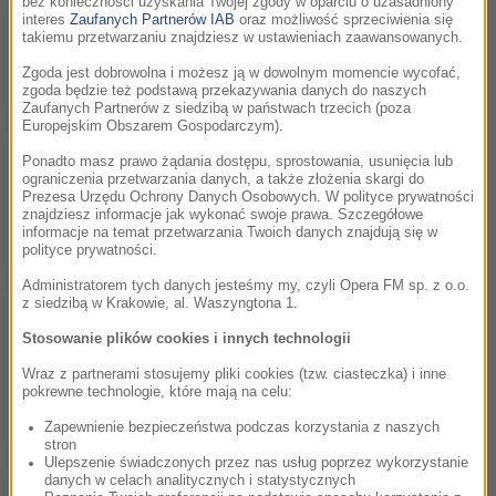
bez konieczności uzyskania Twojej zgody w oparciu o uzasadniony
O filmie, o książce „Entliczek, mętliczek” i o tym, dlaczego
interes
Zaufanych Partnerów IAB
oraz możliwość sprzeciwienia się
uśmiechał się szczur – w NieDoMówieniach Artura Andrusa
takiemu przetwarzaniu znajdziesz w ustawieniach zaawansowanych.
opowiedziała Ewa Szykulska.
Zgoda jest dobrowolna i możesz ją w dowolnym momencie wycofać,
zgoda będzie też podstawą przekazywania danych do naszych
Zaufanych Partnerów z siedzibą w państwach trzecich (poza
Rozmowa Artura Andrusa z Kingą Preis
46:53
Europejskim Obszarem Gospodarczym).
Jest aktorką i ambasadorką. Ambasadoruje Fundacji
Ponadto masz prawo żądania dostępu, sprostowania, usunięcia lub
Wrocławskie Hospicjum Dla Dzieci. Działalność fundacji była
ograniczenia przetwarzania danych, a także złożenia skargi do
jednym z tematów, ale była to również rozmowa o wsi, o
Prezesa Urzędu Ochrony Danych Osobowych. W polityce prywatności
znajdziesz informacje jak wykonać swoje prawa. Szczegółowe
jajkach, o mleku, o...
informacje na temat przetwarzania Twoich danych znajdują się w
polityce prywatności.
Rozmowa Artura Andrusa z Małgorzatą
43:56
Administratorem tych danych jesteśmy my, czyli Opera FM sp. z o.o.
Patryn-Gurłacz i Filipem Gurłaczem
z siedzibą w Krakowie, al. Waszyngtona 1.
Konkurs Srebrne Jabłka PANI ma już 35 lat. Co roku
Stosowanie plików cookies i innych technologii
czytelnicy magazynu PANI spośród 12 opowiedzianych
historii o miłości wybierają trzy według nich najpiękniejsze i
Wraz z partnerami stosujemy pliki cookies (tzw. ciasteczka) i inne
pokrewne technologie, które mają na celu:
najbardziej...
Zapewnienie bezpieczeństwa podczas korzystania z naszych
stron
Rozmowa Artura Andrusa z Michałem
46:10
Ulepszenie świadczonych przez nas usług poprzez wykorzystanie
Sikorskim
danych w celach analitycznych i statystycznych