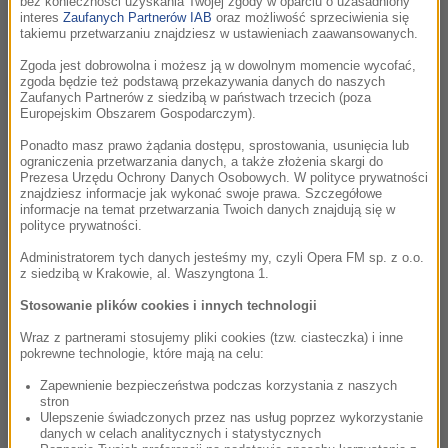
bez konieczności uzyskania Twojej zgody w oparciu o uzasadniony
uśmiechał się szczur – w NieDoMówieniach Artura Andrusa
interes
Zaufanych Partnerów IAB
oraz możliwość sprzeciwienia się
opowiedziała Ewa Szykulska.
takiemu przetwarzaniu znajdziesz w ustawieniach zaawansowanych.
Zgoda jest dobrowolna i możesz ją w dowolnym momencie wycofać,
Rozmowa Artura Andrusa z Kingą Preis
zgoda będzie też podstawą przekazywania danych do naszych
46:53
Zaufanych Partnerów z siedzibą w państwach trzecich (poza
Jest aktorką i ambasadorką. Ambasadoruje Fundacji
Europejskim Obszarem Gospodarczym).
Wrocławskie Hospicjum Dla Dzieci. Działalność fundacji była
Ponadto masz prawo żądania dostępu, sprostowania, usunięcia lub
jednym z tematów, ale była to również rozmowa o wsi, o
ograniczenia przetwarzania danych, a także złożenia skargi do
jajkach, o mleku, o...
Prezesa Urzędu Ochrony Danych Osobowych. W polityce prywatności
znajdziesz informacje jak wykonać swoje prawa. Szczegółowe
informacje na temat przetwarzania Twoich danych znajdują się w
Rozmowa Artura Andrusa z Małgorzatą
43:56
polityce prywatności.
Patryn-Gurłacz i Filipem Gurłaczem
Administratorem tych danych jesteśmy my, czyli Opera FM sp. z o.o.
Konkurs Srebrne Jabłka PANI ma już 35 lat. Co roku
z siedzibą w Krakowie, al. Waszyngtona 1.
czytelnicy magazynu PANI spośród 12 opowiedzianych
Stosowanie plików cookies i innych technologii
historii o miłości wybierają trzy według nich najpiękniejsze i
najbardziej...
Wraz z partnerami stosujemy pliki cookies (tzw. ciasteczka) i inne
pokrewne technologie, które mają na celu:
Rozmowa Artura Andrusa z Michałem
Zapewnienie bezpieczeństwa podczas korzystania z naszych
46:10
stron
Sikorskim
Ulepszenie świadczonych przez nas usług poprzez wykorzystanie
Olbrzymią popularność przyniosła mu rola księdza Jakuba w
danych w celach analitycznych i statystycznych