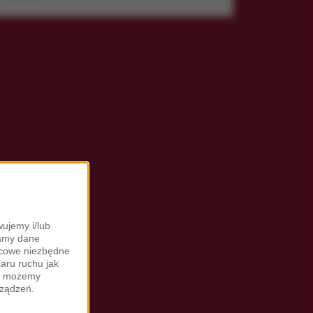
ujemy i/lub
zamy dane
ońcowe niezbędne
iaru ruchu jak
zy możemy
rządzeń.