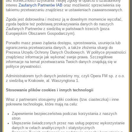
bez konieczności uzyskania Twojej zgody w oparciu o uzasadniony
O filmie, o książce „Entliczek, mętliczek” i o tym, dlaczego
interes
Zaufanych Partnerów IAB
oraz możliwość sprzeciwienia się
uśmiechał się szczur – w NieDoMówieniach Artura Andrusa
takiemu przetwarzaniu znajdziesz w ustawieniach zaawansowanych.
opowiedziała Ewa Szykulska.
Zgoda jest dobrowolna i możesz ją w dowolnym momencie wycofać,
zgoda będzie też podstawą przekazywania danych do naszych
Zaufanych Partnerów z siedzibą w państwach trzecich (poza
Rozmowa Artura Andrusa z Kingą Preis
46:53
Europejskim Obszarem Gospodarczym).
Jest aktorką i ambasadorką. Ambasadoruje Fundacji
Ponadto masz prawo żądania dostępu, sprostowania, usunięcia lub
Wrocławskie Hospicjum Dla Dzieci. Działalność fundacji była
ograniczenia przetwarzania danych, a także złożenia skargi do
jednym z tematów, ale była to również rozmowa o wsi, o
Prezesa Urzędu Ochrony Danych Osobowych. W polityce prywatności
znajdziesz informacje jak wykonać swoje prawa. Szczegółowe
jajkach, o mleku, o...
informacje na temat przetwarzania Twoich danych znajdują się w
polityce prywatności.
Rozmowa Artura Andrusa z Małgorzatą
43:56
Administratorem tych danych jesteśmy my, czyli Opera FM sp. z o.o.
Patryn-Gurłacz i Filipem Gurłaczem
z siedzibą w Krakowie, al. Waszyngtona 1.
Konkurs Srebrne Jabłka PANI ma już 35 lat. Co roku
Stosowanie plików cookies i innych technologii
czytelnicy magazynu PANI spośród 12 opowiedzianych
historii o miłości wybierają trzy według nich najpiękniejsze i
Wraz z partnerami stosujemy pliki cookies (tzw. ciasteczka) i inne
pokrewne technologie, które mają na celu:
najbardziej...
Zapewnienie bezpieczeństwa podczas korzystania z naszych
stron
Rozmowa Artura Andrusa z Michałem
46:10
Ulepszenie świadczonych przez nas usług poprzez wykorzystanie
Sikorskim
danych w celach analitycznych i statystycznych