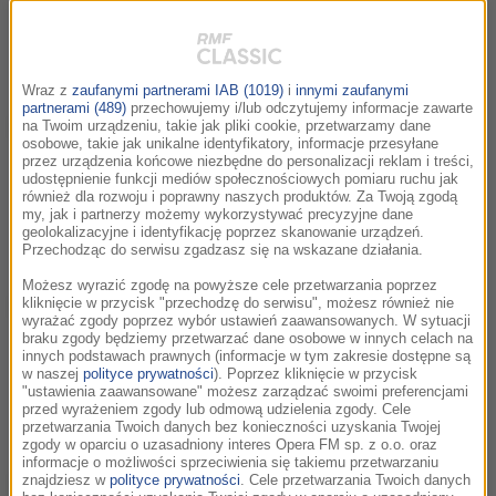
Tysiąc osób dyrygowanych przez Jana Kobuszewskiego
śpiewało jej „Sto lat”. Andrzejowi Wajdzie powiedziała
wprost, żeby nie zmarnował jej egzaminów do szkoły
teatralnej. Raz w życiu...
Wraz z
zaufanymi partnerami IAB (1019)
i
innymi zaufanymi
partnerami (489)
przechowujemy i/lub odczytujemy informacje zawarte
Rozmowa Artura Andrusa z Agnieszką
46:27
na Twoim urządzeniu, takie jak pliki cookie, przetwarzamy dane
osobowe, takie jak unikalne identyfikatory, informacje przesyłane
Pilaszewską
przez urządzenia końcowe niezbędne do personalizacji reklam i treści,
O wpływie opróżnienia zmywarki na powstanie scenariusza
udostępnienie funkcji mediów społecznościowych pomiaru ruchu jak
również dla rozwoju i poprawny naszych produktów. Za Twoją zgodą
serialu. O siłowni. O bulionie. Ale i po prostu o teatrze Artur
my, jak i partnerzy możemy wykorzystywać precyzyjne dane
Andrus porozmawiał w tym wydaniu NIeDoMówień z
geolokalizacyjne i identyfikację poprzez skanowanie urządzeń.
Agnieszką Pilaszewską .
Przechodząc do serwisu zgadzasz się na wskazane działania.
Możesz wyrazić zgodę na powyższe cele przetwarzania poprzez
Rozmowa Artura Andrusa z Andrzejem
kliknięcie w przycisk "przechodzę do serwisu", możesz również nie
47:33
wyrażać zgody poprzez wybór ustawień zaawansowanych. W sytuacji
Poniedzielskim i Markiem Przybylikiem o
braku zgody będziemy przetwarzać dane osobowe w innych celach na
Stanisławie Tymie
innych podstawach prawnych (informacje w tym zakresie dostępne są
w naszej
polityce prywatności
). Poprzez kliknięcie w przycisk
Tym razem gości było dwóch – Andrzej Poniedzielski i Marek
"ustawienia zaawansowane" możesz zarządzać swoimi preferencjami
Przybylik. A opowiadali o trzecim – o Stanisławie Tymie.
przed wyrażeniem zgody lub odmową udzielenia zgody. Cele
Zapraszamy na NieDoMówienia Artura Andrusa.
przetwarzania Twoich danych bez konieczności uzyskania Twojej
zgody w oparciu o uzasadniony interes Opera FM sp. z o.o. oraz
informacje o możliwości sprzeciwienia się takiemu przetwarzaniu
Rozmowa Artura Andrusa z Ewą Szykulską
znajdziesz w
polityce prywatności
. Cele przetwarzania Twoich danych
38:04