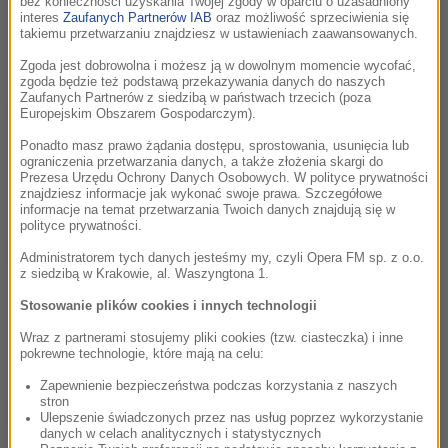
bez konieczności uzyskania Twojej zgody w oparciu o uzasadniony
O filmie, o książce „Entliczek, mętliczek” i o tym, dlaczego
interes
Zaufanych Partnerów IAB
oraz możliwość sprzeciwienia się
uśmiechał się szczur – w NieDoMówieniach Artura Andrusa
takiemu przetwarzaniu znajdziesz w ustawieniach zaawansowanych.
opowiedziała Ewa Szykulska.
Zgoda jest dobrowolna i możesz ją w dowolnym momencie wycofać,
zgoda będzie też podstawą przekazywania danych do naszych
Zaufanych Partnerów z siedzibą w państwach trzecich (poza
Rozmowa Artura Andrusa z Kingą Preis
46:53
Europejskim Obszarem Gospodarczym).
Jest aktorką i ambasadorką. Ambasadoruje Fundacji
Ponadto masz prawo żądania dostępu, sprostowania, usunięcia lub
Wrocławskie Hospicjum Dla Dzieci. Działalność fundacji była
ograniczenia przetwarzania danych, a także złożenia skargi do
jednym z tematów, ale była to również rozmowa o wsi, o
Prezesa Urzędu Ochrony Danych Osobowych. W polityce prywatności
znajdziesz informacje jak wykonać swoje prawa. Szczegółowe
jajkach, o mleku, o...
informacje na temat przetwarzania Twoich danych znajdują się w
polityce prywatności.
Rozmowa Artura Andrusa z Małgorzatą
43:56
Administratorem tych danych jesteśmy my, czyli Opera FM sp. z o.o.
Patryn-Gurłacz i Filipem Gurłaczem
z siedzibą w Krakowie, al. Waszyngtona 1.
Konkurs Srebrne Jabłka PANI ma już 35 lat. Co roku
Stosowanie plików cookies i innych technologii
czytelnicy magazynu PANI spośród 12 opowiedzianych
historii o miłości wybierają trzy według nich najpiękniejsze i
Wraz z partnerami stosujemy pliki cookies (tzw. ciasteczka) i inne
pokrewne technologie, które mają na celu:
najbardziej...
Zapewnienie bezpieczeństwa podczas korzystania z naszych
stron
Rozmowa Artura Andrusa z Michałem
46:10
Ulepszenie świadczonych przez nas usług poprzez wykorzystanie
Sikorskim
danych w celach analitycznych i statystycznych