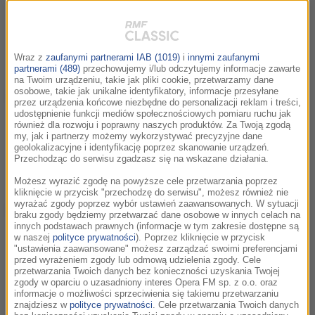
Tysiąc osób dyrygowanych przez Jana Kobuszewskiego
śpiewało jej „Sto lat”. Andrzejowi Wajdzie powiedziała
wprost, żeby nie zmarnował jej egzaminów do szkoły
teatralnej. Raz w życiu...
Wraz z
zaufanymi partnerami IAB (1019)
i
innymi zaufanymi
partnerami (489)
przechowujemy i/lub odczytujemy informacje zawarte
na Twoim urządzeniu, takie jak pliki cookie, przetwarzamy dane
osobowe, takie jak unikalne identyfikatory, informacje przesyłane
Rozmowa Artura Andrusa z Agnieszką
46:27
przez urządzenia końcowe niezbędne do personalizacji reklam i treści,
Pilaszewską
udostępnienie funkcji mediów społecznościowych pomiaru ruchu jak
również dla rozwoju i poprawny naszych produktów. Za Twoją zgodą
O wpływie opróżnienia zmywarki na powstanie scenariusza
my, jak i partnerzy możemy wykorzystywać precyzyjne dane
serialu. O siłowni. O bulionie. Ale i po prostu o teatrze Artur
geolokalizacyjne i identyfikację poprzez skanowanie urządzeń.
Andrus porozmawiał w tym wydaniu NIeDoMówień z
Przechodząc do serwisu zgadzasz się na wskazane działania.
Agnieszką Pilaszewską .
Możesz wyrazić zgodę na powyższe cele przetwarzania poprzez
kliknięcie w przycisk "przechodzę do serwisu", możesz również nie
wyrażać zgody poprzez wybór ustawień zaawansowanych. W sytuacji
Rozmowa Artura Andrusa z Andrzejem
47:33
braku zgody będziemy przetwarzać dane osobowe w innych celach na
Poniedzielskim i Markiem Przybylikiem o
innych podstawach prawnych (informacje w tym zakresie dostępne są
Stanisławie Tymie
w naszej
polityce prywatności
). Poprzez kliknięcie w przycisk
"ustawienia zaawansowane" możesz zarządzać swoimi preferencjami
Tym razem gości było dwóch – Andrzej Poniedzielski i Marek
przed wyrażeniem zgody lub odmową udzielenia zgody. Cele
Przybylik. A opowiadali o trzecim – o Stanisławie Tymie.
przetwarzania Twoich danych bez konieczności uzyskania Twojej
Zapraszamy na NieDoMówienia Artura Andrusa.
zgody w oparciu o uzasadniony interes Opera FM sp. z o.o. oraz
informacje o możliwości sprzeciwienia się takiemu przetwarzaniu
znajdziesz w
polityce prywatności
. Cele przetwarzania Twoich danych