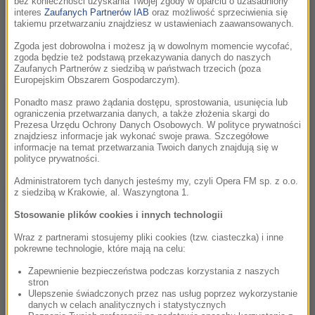
bez konieczności uzyskania Twojej zgody w oparciu o uzasadniony
Rozmowa Artura Andrusa z Ewą Szykulską
38:04
interes
Zaufanych Partnerów IAB
oraz możliwość sprzeciwienia się
takiemu przetwarzaniu znajdziesz w ustawieniach zaawansowanych.
O filmie, o książce „Entliczek, mętliczek” i o tym, dlaczego
uśmiechał się szczur – w NieDoMówieniach Artura Andrusa
Zgoda jest dobrowolna i możesz ją w dowolnym momencie wycofać,
opowiedziała Ewa Szykulska.
zgoda będzie też podstawą przekazywania danych do naszych
Zaufanych Partnerów z siedzibą w państwach trzecich (poza
Europejskim Obszarem Gospodarczym).
Rozmowa Artura Andrusa z Kingą Preis
46:53
Ponadto masz prawo żądania dostępu, sprostowania, usunięcia lub
Jest aktorką i ambasadorką. Ambasadoruje Fundacji
ograniczenia przetwarzania danych, a także złożenia skargi do
Wrocławskie Hospicjum Dla Dzieci. Działalność fundacji była
Prezesa Urzędu Ochrony Danych Osobowych. W polityce prywatności
znajdziesz informacje jak wykonać swoje prawa. Szczegółowe
jednym z tematów, ale była to również rozmowa o wsi, o
informacje na temat przetwarzania Twoich danych znajdują się w
jajkach, o mleku, o...
polityce prywatności.
Administratorem tych danych jesteśmy my, czyli Opera FM sp. z o.o.
Rozmowa Artura Andrusa z Małgorzatą
43:56
z siedzibą w Krakowie, al. Waszyngtona 1.
Patryn-Gurłacz i Filipem Gurłaczem
Stosowanie plików cookies i innych technologii
Konkurs Srebrne Jabłka PANI ma już 35 lat. Co roku
czytelnicy magazynu PANI spośród 12 opowiedzianych
Wraz z partnerami stosujemy pliki cookies (tzw. ciasteczka) i inne
pokrewne technologie, które mają na celu:
historii o miłości wybierają trzy według nich najpiękniejsze i
najbardziej...
Zapewnienie bezpieczeństwa podczas korzystania z naszych
stron
Ulepszenie świadczonych przez nas usług poprzez wykorzystanie
Rozmowa Artura Andrusa z Michałem
46:10
danych w celach analitycznych i statystycznych