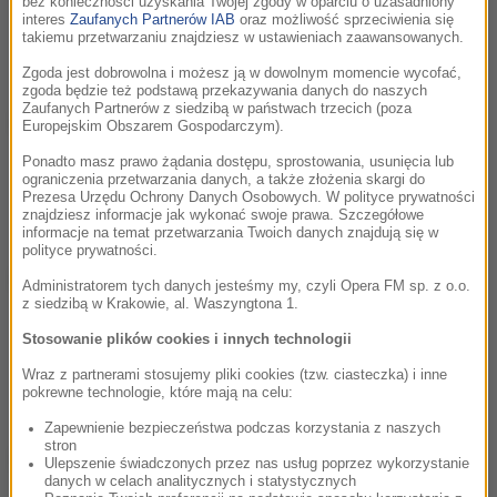
bez konieczności uzyskania Twojej zgody w oparciu o uzasadniony
O filmie, o książce „Entliczek, mętliczek” i o tym, dlaczego
interes
Zaufanych Partnerów IAB
oraz możliwość sprzeciwienia się
uśmiechał się szczur – w NieDoMówieniach Artura Andrusa
takiemu przetwarzaniu znajdziesz w ustawieniach zaawansowanych.
opowiedziała Ewa Szykulska.
Zgoda jest dobrowolna i możesz ją w dowolnym momencie wycofać,
zgoda będzie też podstawą przekazywania danych do naszych
Zaufanych Partnerów z siedzibą w państwach trzecich (poza
Rozmowa Artura Andrusa z Kingą Preis
46:53
Europejskim Obszarem Gospodarczym).
Jest aktorką i ambasadorką. Ambasadoruje Fundacji
Ponadto masz prawo żądania dostępu, sprostowania, usunięcia lub
Wrocławskie Hospicjum Dla Dzieci. Działalność fundacji była
ograniczenia przetwarzania danych, a także złożenia skargi do
jednym z tematów, ale była to również rozmowa o wsi, o
Prezesa Urzędu Ochrony Danych Osobowych. W polityce prywatności
znajdziesz informacje jak wykonać swoje prawa. Szczegółowe
jajkach, o mleku, o...
informacje na temat przetwarzania Twoich danych znajdują się w
polityce prywatności.
Rozmowa Artura Andrusa z Małgorzatą
43:56
Administratorem tych danych jesteśmy my, czyli Opera FM sp. z o.o.
Patryn-Gurłacz i Filipem Gurłaczem
z siedzibą w Krakowie, al. Waszyngtona 1.
Konkurs Srebrne Jabłka PANI ma już 35 lat. Co roku
Stosowanie plików cookies i innych technologii
czytelnicy magazynu PANI spośród 12 opowiedzianych
historii o miłości wybierają trzy według nich najpiękniejsze i
Wraz z partnerami stosujemy pliki cookies (tzw. ciasteczka) i inne
pokrewne technologie, które mają na celu:
najbardziej...
Zapewnienie bezpieczeństwa podczas korzystania z naszych
stron
Rozmowa Artura Andrusa z Michałem
46:10
Ulepszenie świadczonych przez nas usług poprzez wykorzystanie
Sikorskim
danych w celach analitycznych i statystycznych