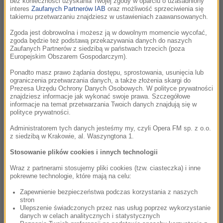
bez konieczności uzyskania Twojej zgody w oparciu o uzasadniony
Rozmowa Artura Andrusa z Ewą Szykulską
38:04
interes
Zaufanych Partnerów IAB
oraz możliwość sprzeciwienia się
takiemu przetwarzaniu znajdziesz w ustawieniach zaawansowanych.
O filmie, o książce „Entliczek, mętliczek” i o tym, dlaczego
uśmiechał się szczur – w NieDoMówieniach Artura Andrusa
Zgoda jest dobrowolna i możesz ją w dowolnym momencie wycofać,
opowiedziała Ewa Szykulska.
zgoda będzie też podstawą przekazywania danych do naszych
Zaufanych Partnerów z siedzibą w państwach trzecich (poza
Europejskim Obszarem Gospodarczym).
Rozmowa Artura Andrusa z Kingą Preis
46:53
Ponadto masz prawo żądania dostępu, sprostowania, usunięcia lub
Jest aktorką i ambasadorką. Ambasadoruje Fundacji
ograniczenia przetwarzania danych, a także złożenia skargi do
Wrocławskie Hospicjum Dla Dzieci. Działalność fundacji była
Prezesa Urzędu Ochrony Danych Osobowych. W polityce prywatności
znajdziesz informacje jak wykonać swoje prawa. Szczegółowe
jednym z tematów, ale była to również rozmowa o wsi, o
informacje na temat przetwarzania Twoich danych znajdują się w
jajkach, o mleku, o...
polityce prywatności.
Administratorem tych danych jesteśmy my, czyli Opera FM sp. z o.o.
Rozmowa Artura Andrusa z Małgorzatą
43:56
z siedzibą w Krakowie, al. Waszyngtona 1.
Patryn-Gurłacz i Filipem Gurłaczem
Stosowanie plików cookies i innych technologii
Konkurs Srebrne Jabłka PANI ma już 35 lat. Co roku
czytelnicy magazynu PANI spośród 12 opowiedzianych
Wraz z partnerami stosujemy pliki cookies (tzw. ciasteczka) i inne
pokrewne technologie, które mają na celu:
historii o miłości wybierają trzy według nich najpiękniejsze i
najbardziej...
Zapewnienie bezpieczeństwa podczas korzystania z naszych
stron
Ulepszenie świadczonych przez nas usług poprzez wykorzystanie
Rozmowa Artura Andrusa z Michałem
46:10
danych w celach analitycznych i statystycznych