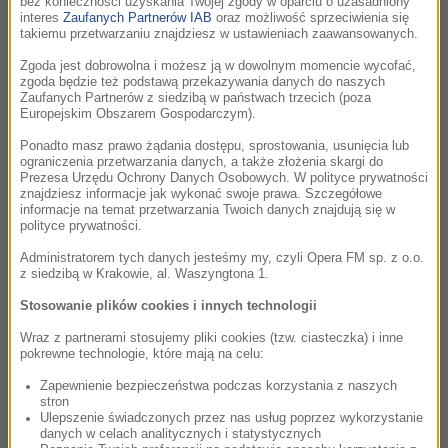
bez konieczności uzyskania Twojej zgody w oparciu o uzasadniony
O filmie, o książce „Entliczek, mętliczek” i o tym, dlaczego
interes
Zaufanych Partnerów IAB
oraz możliwość sprzeciwienia się
uśmiechał się szczur – w NieDoMówieniach Artura Andrusa
takiemu przetwarzaniu znajdziesz w ustawieniach zaawansowanych.
opowiedziała Ewa Szykulska.
Zgoda jest dobrowolna i możesz ją w dowolnym momencie wycofać,
zgoda będzie też podstawą przekazywania danych do naszych
Zaufanych Partnerów z siedzibą w państwach trzecich (poza
Rozmowa Artura Andrusa z Kingą Preis
46:53
Europejskim Obszarem Gospodarczym).
Jest aktorką i ambasadorką. Ambasadoruje Fundacji
Ponadto masz prawo żądania dostępu, sprostowania, usunięcia lub
Wrocławskie Hospicjum Dla Dzieci. Działalność fundacji była
ograniczenia przetwarzania danych, a także złożenia skargi do
jednym z tematów, ale była to również rozmowa o wsi, o
Prezesa Urzędu Ochrony Danych Osobowych. W polityce prywatności
znajdziesz informacje jak wykonać swoje prawa. Szczegółowe
jajkach, o mleku, o...
informacje na temat przetwarzania Twoich danych znajdują się w
polityce prywatności.
Rozmowa Artura Andrusa z Małgorzatą
43:56
Administratorem tych danych jesteśmy my, czyli Opera FM sp. z o.o.
Patryn-Gurłacz i Filipem Gurłaczem
z siedzibą w Krakowie, al. Waszyngtona 1.
Konkurs Srebrne Jabłka PANI ma już 35 lat. Co roku
Stosowanie plików cookies i innych technologii
czytelnicy magazynu PANI spośród 12 opowiedzianych
historii o miłości wybierają trzy według nich najpiękniejsze i
Wraz z partnerami stosujemy pliki cookies (tzw. ciasteczka) i inne
pokrewne technologie, które mają na celu:
najbardziej...
Zapewnienie bezpieczeństwa podczas korzystania z naszych
stron
Rozmowa Artura Andrusa z Michałem
46:10
Ulepszenie świadczonych przez nas usług poprzez wykorzystanie
Sikorskim
danych w celach analitycznych i statystycznych