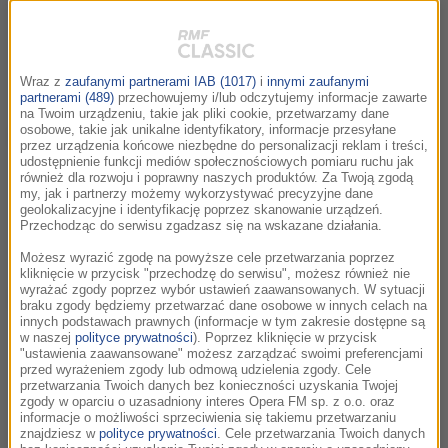
Tysiąc osób dyrygowanych przez Jana Kobuszewskiego
śpiewało jej „Sto lat”. Andrzejowi Wajdzie powiedziała
wprost, żeby nie zmarnował jej egzaminów do szkoły
teatralnej. Raz w życiu...
Wraz z
zaufanymi partnerami IAB (1017)
i
innymi zaufanymi
partnerami (489)
przechowujemy i/lub odczytujemy informacje zawarte
na Twoim urządzeniu, takie jak pliki cookie, przetwarzamy dane
osobowe, takie jak unikalne identyfikatory, informacje przesyłane
Rozmowa Artura Andrusa z Agnieszką
46:27
przez urządzenia końcowe niezbędne do personalizacji reklam i treści,
Pilaszewską
udostępnienie funkcji mediów społecznościowych pomiaru ruchu jak
również dla rozwoju i poprawny naszych produktów. Za Twoją zgodą
O wpływie opróżnienia zmywarki na powstanie scenariusza
my, jak i partnerzy możemy wykorzystywać precyzyjne dane
serialu. O siłowni. O bulionie. Ale i po prostu o teatrze Artur
geolokalizacyjne i identyfikację poprzez skanowanie urządzeń.
Andrus porozmawiał w tym wydaniu NIeDoMówień z
Przechodząc do serwisu zgadzasz się na wskazane działania.
Agnieszką Pilaszewską .
Możesz wyrazić zgodę na powyższe cele przetwarzania poprzez
kliknięcie w przycisk "przechodzę do serwisu", możesz również nie
wyrażać zgody poprzez wybór ustawień zaawansowanych. W sytuacji
Rozmowa Artura Andrusa z Andrzejem
47:33
braku zgody będziemy przetwarzać dane osobowe w innych celach na
Poniedzielskim i Markiem Przybylikiem o
innych podstawach prawnych (informacje w tym zakresie dostępne są
Stanisławie Tymie
w naszej
polityce prywatności
). Poprzez kliknięcie w przycisk
"ustawienia zaawansowane" możesz zarządzać swoimi preferencjami
Tym razem gości było dwóch – Andrzej Poniedzielski i Marek
przed wyrażeniem zgody lub odmową udzielenia zgody. Cele
Przybylik. A opowiadali o trzecim – o Stanisławie Tymie.
przetwarzania Twoich danych bez konieczności uzyskania Twojej
Zapraszamy na NieDoMówienia Artura Andrusa.
zgody w oparciu o uzasadniony interes Opera FM sp. z o.o. oraz
informacje o możliwości sprzeciwienia się takiemu przetwarzaniu
znajdziesz w
polityce prywatności
. Cele przetwarzania Twoich danych