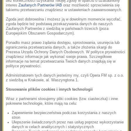
bez konieczności uzyskania Twojej zgody w oparciu o uzasadniony
Rozmowa Artura Andrusa z Ewą Szykulską
38:04
interes
Zaufanych Partnerów IAB
oraz możliwość sprzeciwienia się
takiemu przetwarzaniu znajdziesz w ustawieniach zaawansowanych.
O filmie, o książce „Entliczek, mętliczek” i o tym, dlaczego
uśmiechał się szczur – w NieDoMówieniach Artura Andrusa
Zgoda jest dobrowolna i możesz ją w dowolnym momencie wycofać,
opowiedziała Ewa Szykulska.
zgoda będzie też podstawą przekazywania danych do naszych
Zaufanych Partnerów z siedzibą w państwach trzecich (poza
Europejskim Obszarem Gospodarczym).
Rozmowa Artura Andrusa z Kingą Preis
46:53
Ponadto masz prawo żądania dostępu, sprostowania, usunięcia lub
Jest aktorką i ambasadorką. Ambasadoruje Fundacji
ograniczenia przetwarzania danych, a także złożenia skargi do
Wrocławskie Hospicjum Dla Dzieci. Działalność fundacji była
Prezesa Urzędu Ochrony Danych Osobowych. W polityce prywatności
znajdziesz informacje jak wykonać swoje prawa. Szczegółowe
jednym z tematów, ale była to również rozmowa o wsi, o
informacje na temat przetwarzania Twoich danych znajdują się w
jajkach, o mleku, o...
polityce prywatności.
Administratorem tych danych jesteśmy my, czyli Opera FM sp. z o.o.
Rozmowa Artura Andrusa z Małgorzatą
43:56
z siedzibą w Krakowie, al. Waszyngtona 1.
Patryn-Gurłacz i Filipem Gurłaczem
Stosowanie plików cookies i innych technologii
Konkurs Srebrne Jabłka PANI ma już 35 lat. Co roku
czytelnicy magazynu PANI spośród 12 opowiedzianych
Wraz z partnerami stosujemy pliki cookies (tzw. ciasteczka) i inne
pokrewne technologie, które mają na celu:
historii o miłości wybierają trzy według nich najpiękniejsze i
najbardziej...
Zapewnienie bezpieczeństwa podczas korzystania z naszych
stron
Ulepszenie świadczonych przez nas usług poprzez wykorzystanie
Rozmowa Artura Andrusa z Michałem
46:10
danych w celach analitycznych i statystycznych