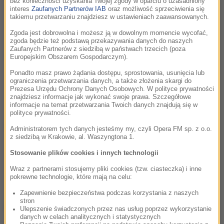
bez konieczności uzyskania Twojej zgody w oparciu o uzasadniony
O filmie, o książce „Entliczek, mętliczek” i o tym, dlaczego
interes
Zaufanych Partnerów IAB
oraz możliwość sprzeciwienia się
uśmiechał się szczur – w NieDoMówieniach Artura Andrusa
takiemu przetwarzaniu znajdziesz w ustawieniach zaawansowanych.
opowiedziała Ewa Szykulska.
Zgoda jest dobrowolna i możesz ją w dowolnym momencie wycofać,
zgoda będzie też podstawą przekazywania danych do naszych
Zaufanych Partnerów z siedzibą w państwach trzecich (poza
Rozmowa Artura Andrusa z Kingą Preis
46:53
Europejskim Obszarem Gospodarczym).
Jest aktorką i ambasadorką. Ambasadoruje Fundacji
Ponadto masz prawo żądania dostępu, sprostowania, usunięcia lub
Wrocławskie Hospicjum Dla Dzieci. Działalność fundacji była
ograniczenia przetwarzania danych, a także złożenia skargi do
jednym z tematów, ale była to również rozmowa o wsi, o
Prezesa Urzędu Ochrony Danych Osobowych. W polityce prywatności
znajdziesz informacje jak wykonać swoje prawa. Szczegółowe
jajkach, o mleku, o...
informacje na temat przetwarzania Twoich danych znajdują się w
polityce prywatności.
Rozmowa Artura Andrusa z Małgorzatą
43:56
Administratorem tych danych jesteśmy my, czyli Opera FM sp. z o.o.
Patryn-Gurłacz i Filipem Gurłaczem
z siedzibą w Krakowie, al. Waszyngtona 1.
Konkurs Srebrne Jabłka PANI ma już 35 lat. Co roku
Stosowanie plików cookies i innych technologii
czytelnicy magazynu PANI spośród 12 opowiedzianych
historii o miłości wybierają trzy według nich najpiękniejsze i
Wraz z partnerami stosujemy pliki cookies (tzw. ciasteczka) i inne
pokrewne technologie, które mają na celu:
najbardziej...
Zapewnienie bezpieczeństwa podczas korzystania z naszych
stron
Rozmowa Artura Andrusa z Michałem
46:10
Ulepszenie świadczonych przez nas usług poprzez wykorzystanie
Sikorskim
danych w celach analitycznych i statystycznych