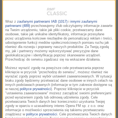
Tysiąc osób dyrygowanych przez Jana Kobuszewskiego
śpiewało jej „Sto lat”. Andrzejowi Wajdzie powiedziała
wprost, żeby nie zmarnował jej egzaminów do szkoły
teatralnej. Raz w życiu...
Wraz z
zaufanymi partnerami IAB (1017)
i
innymi zaufanymi
partnerami (489)
przechowujemy i/lub odczytujemy informacje zawarte
Rozmowa Artura Andrusa z Agnieszką
46:27
na Twoim urządzeniu, takie jak pliki cookie, przetwarzamy dane
osobowe, takie jak unikalne identyfikatory, informacje przesyłane
Pilaszewską
przez urządzenia końcowe niezbędne do personalizacji reklam i treści,
O wpływie opróżnienia zmywarki na powstanie scenariusza
udostępnienie funkcji mediów społecznościowych pomiaru ruchu jak
również dla rozwoju i poprawny naszych produktów. Za Twoją zgodą
serialu. O siłowni. O bulionie. Ale i po prostu o teatrze Artur
my, jak i partnerzy możemy wykorzystywać precyzyjne dane
Andrus porozmawiał w tym wydaniu NIeDoMówień z
geolokalizacyjne i identyfikację poprzez skanowanie urządzeń.
Agnieszką Pilaszewską .
Przechodząc do serwisu zgadzasz się na wskazane działania.
Możesz wyrazić zgodę na powyższe cele przetwarzania poprzez
Rozmowa Artura Andrusa z Andrzejem
kliknięcie w przycisk "przechodzę do serwisu", możesz również nie
47:33
wyrażać zgody poprzez wybór ustawień zaawansowanych. W sytuacji
Poniedzielskim i Markiem Przybylikiem o
braku zgody będziemy przetwarzać dane osobowe w innych celach na
Stanisławie Tymie
innych podstawach prawnych (informacje w tym zakresie dostępne są
w naszej
polityce prywatności
). Poprzez kliknięcie w przycisk
Tym razem gości było dwóch – Andrzej Poniedzielski i Marek
"ustawienia zaawansowane" możesz zarządzać swoimi preferencjami
Przybylik. A opowiadali o trzecim – o Stanisławie Tymie.
przed wyrażeniem zgody lub odmową udzielenia zgody. Cele
Zapraszamy na NieDoMówienia Artura Andrusa.
przetwarzania Twoich danych bez konieczności uzyskania Twojej
zgody w oparciu o uzasadniony interes Opera FM sp. z o.o. oraz
informacje o możliwości sprzeciwienia się takiemu przetwarzaniu
Rozmowa Artura Andrusa z Ewą Szykulską
znajdziesz w
polityce prywatności
. Cele przetwarzania Twoich danych
38:04