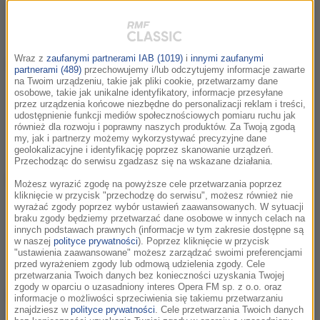
wprost, żeby nie zmarnował jej egzaminów do szkoły
teatralnej. Raz w życiu...
Wraz z
zaufanymi partnerami IAB (1019)
i
innymi zaufanymi
Rozmowa Artura Andrusa z Agnieszką
46:27
partnerami (489)
przechowujemy i/lub odczytujemy informacje zawarte
Pilaszewską
na Twoim urządzeniu, takie jak pliki cookie, przetwarzamy dane
osobowe, takie jak unikalne identyfikatory, informacje przesyłane
O wpływie opróżnienia zmywarki na powstanie scenariusza
przez urządzenia końcowe niezbędne do personalizacji reklam i treści,
serialu. O siłowni. O bulionie. Ale i po prostu o teatrze Artur
udostępnienie funkcji mediów społecznościowych pomiaru ruchu jak
Andrus porozmawiał w tym wydaniu NIeDoMówień z
również dla rozwoju i poprawny naszych produktów. Za Twoją zgodą
Agnieszką Pilaszewską .
my, jak i partnerzy możemy wykorzystywać precyzyjne dane
geolokalizacyjne i identyfikację poprzez skanowanie urządzeń.
Przechodząc do serwisu zgadzasz się na wskazane działania.
Rozmowa Artura Andrusa z Andrzejem
47:33
Możesz wyrazić zgodę na powyższe cele przetwarzania poprzez
Poniedzielskim i Markiem Przybylikiem o
kliknięcie w przycisk "przechodzę do serwisu", możesz również nie
Stanisławie Tymie
wyrażać zgody poprzez wybór ustawień zaawansowanych. W sytuacji
braku zgody będziemy przetwarzać dane osobowe w innych celach na
Tym razem gości było dwóch – Andrzej Poniedzielski i Marek
innych podstawach prawnych (informacje w tym zakresie dostępne są
Przybylik. A opowiadali o trzecim – o Stanisławie Tymie.
w naszej
polityce prywatności
). Poprzez kliknięcie w przycisk
"ustawienia zaawansowane" możesz zarządzać swoimi preferencjami
Zapraszamy na NieDoMówienia Artura Andrusa.
przed wyrażeniem zgody lub odmową udzielenia zgody. Cele
przetwarzania Twoich danych bez konieczności uzyskania Twojej
zgody w oparciu o uzasadniony interes Opera FM sp. z o.o. oraz
Rozmowa Artura Andrusa z Ewą Szykulską
38:04
informacje o możliwości sprzeciwienia się takiemu przetwarzaniu
znajdziesz w
polityce prywatności
. Cele przetwarzania Twoich danych
O filmie, o książce „Entliczek, mętliczek” i o tym, dlaczego