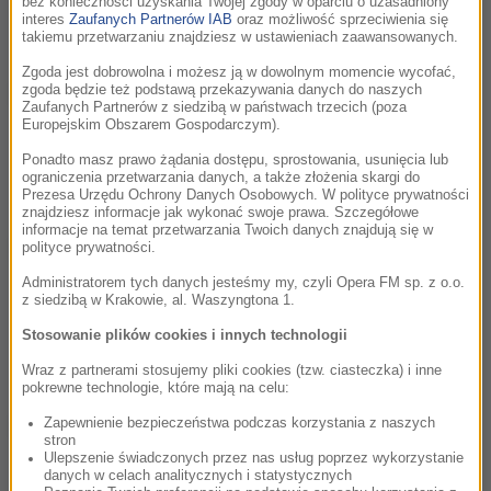
bez konieczności uzyskania Twojej zgody w oparciu o uzasadniony
uśmiechał się szczur – w NieDoMówieniach Artura Andrusa
interes
Zaufanych Partnerów IAB
oraz możliwość sprzeciwienia się
opowiedziała Ewa Szykulska.
takiemu przetwarzaniu znajdziesz w ustawieniach zaawansowanych.
Zgoda jest dobrowolna i możesz ją w dowolnym momencie wycofać,
Rozmowa Artura Andrusa z Kingą Preis
zgoda będzie też podstawą przekazywania danych do naszych
46:53
Zaufanych Partnerów z siedzibą w państwach trzecich (poza
Jest aktorką i ambasadorką. Ambasadoruje Fundacji
Europejskim Obszarem Gospodarczym).
Wrocławskie Hospicjum Dla Dzieci. Działalność fundacji była
Ponadto masz prawo żądania dostępu, sprostowania, usunięcia lub
jednym z tematów, ale była to również rozmowa o wsi, o
ograniczenia przetwarzania danych, a także złożenia skargi do
jajkach, o mleku, o...
Prezesa Urzędu Ochrony Danych Osobowych. W polityce prywatności
znajdziesz informacje jak wykonać swoje prawa. Szczegółowe
informacje na temat przetwarzania Twoich danych znajdują się w
Rozmowa Artura Andrusa z Małgorzatą
43:56
polityce prywatności.
Patryn-Gurłacz i Filipem Gurłaczem
Administratorem tych danych jesteśmy my, czyli Opera FM sp. z o.o.
Konkurs Srebrne Jabłka PANI ma już 35 lat. Co roku
z siedzibą w Krakowie, al. Waszyngtona 1.
czytelnicy magazynu PANI spośród 12 opowiedzianych
Stosowanie plików cookies i innych technologii
historii o miłości wybierają trzy według nich najpiękniejsze i
najbardziej...
Wraz z partnerami stosujemy pliki cookies (tzw. ciasteczka) i inne
pokrewne technologie, które mają na celu:
Rozmowa Artura Andrusa z Michałem
Zapewnienie bezpieczeństwa podczas korzystania z naszych
46:10
stron
Sikorskim
Ulepszenie świadczonych przez nas usług poprzez wykorzystanie
Olbrzymią popularność przyniosła mu rola księdza Jakuba w
danych w celach analitycznych i statystycznych