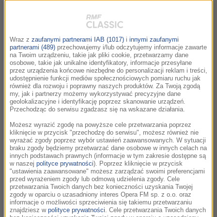
Tysiąc osób dyrygowanych przez Jana Kobuszewskiego
śpiewało jej „Sto lat”. Andrzejowi Wajdzie powiedziała
wprost, żeby nie zmarnował jej egzaminów do szkoły
teatralnej. Raz w życiu...
Wraz z
zaufanymi partnerami IAB (1017)
i
innymi zaufanymi
partnerami (489)
przechowujemy i/lub odczytujemy informacje zawarte
Rozmowa Artura Andrusa z Agnieszką
46:27
na Twoim urządzeniu, takie jak pliki cookie, przetwarzamy dane
osobowe, takie jak unikalne identyfikatory, informacje przesyłane
Pilaszewską
przez urządzenia końcowe niezbędne do personalizacji reklam i treści,
O wpływie opróżnienia zmywarki na powstanie scenariusza
udostępnienie funkcji mediów społecznościowych pomiaru ruchu jak
również dla rozwoju i poprawny naszych produktów. Za Twoją zgodą
serialu. O siłowni. O bulionie. Ale i po prostu o teatrze Artur
my, jak i partnerzy możemy wykorzystywać precyzyjne dane
Andrus porozmawiał w tym wydaniu NIeDoMówień z
geolokalizacyjne i identyfikację poprzez skanowanie urządzeń.
Agnieszką Pilaszewską .
Przechodząc do serwisu zgadzasz się na wskazane działania.
Możesz wyrazić zgodę na powyższe cele przetwarzania poprzez
Rozmowa Artura Andrusa z Andrzejem
kliknięcie w przycisk "przechodzę do serwisu", możesz również nie
47:33
wyrażać zgody poprzez wybór ustawień zaawansowanych. W sytuacji
Poniedzielskim i Markiem Przybylikiem o
braku zgody będziemy przetwarzać dane osobowe w innych celach na
Stanisławie Tymie
innych podstawach prawnych (informacje w tym zakresie dostępne są
w naszej
polityce prywatności
). Poprzez kliknięcie w przycisk
Tym razem gości było dwóch – Andrzej Poniedzielski i Marek
"ustawienia zaawansowane" możesz zarządzać swoimi preferencjami
Przybylik. A opowiadali o trzecim – o Stanisławie Tymie.
przed wyrażeniem zgody lub odmową udzielenia zgody. Cele
Zapraszamy na NieDoMówienia Artura Andrusa.
przetwarzania Twoich danych bez konieczności uzyskania Twojej
zgody w oparciu o uzasadniony interes Opera FM sp. z o.o. oraz
informacje o możliwości sprzeciwienia się takiemu przetwarzaniu
Rozmowa Artura Andrusa z Ewą Szykulską
znajdziesz w
polityce prywatności
. Cele przetwarzania Twoich danych
38:04