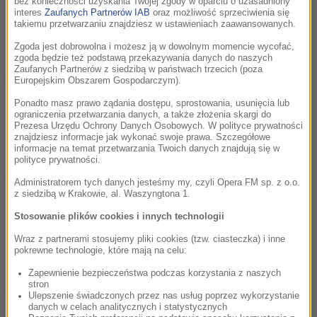
bez konieczności uzyskania Twojej zgody w oparciu o uzasadniony
O filmie, o książce „Entliczek, mętliczek” i o tym, dlaczego
interes
Zaufanych Partnerów IAB
oraz możliwość sprzeciwienia się
uśmiechał się szczur – w NieDoMówieniach Artura Andrusa
takiemu przetwarzaniu znajdziesz w ustawieniach zaawansowanych.
opowiedziała Ewa Szykulska.
Zgoda jest dobrowolna i możesz ją w dowolnym momencie wycofać,
zgoda będzie też podstawą przekazywania danych do naszych
Zaufanych Partnerów z siedzibą w państwach trzecich (poza
Rozmowa Artura Andrusa z Kingą Preis
46:53
Europejskim Obszarem Gospodarczym).
Jest aktorką i ambasadorką. Ambasadoruje Fundacji
Ponadto masz prawo żądania dostępu, sprostowania, usunięcia lub
Wrocławskie Hospicjum Dla Dzieci. Działalność fundacji była
ograniczenia przetwarzania danych, a także złożenia skargi do
jednym z tematów, ale była to również rozmowa o wsi, o
Prezesa Urzędu Ochrony Danych Osobowych. W polityce prywatności
znajdziesz informacje jak wykonać swoje prawa. Szczegółowe
jajkach, o mleku, o...
informacje na temat przetwarzania Twoich danych znajdują się w
polityce prywatności.
Rozmowa Artura Andrusa z Małgorzatą
43:56
Administratorem tych danych jesteśmy my, czyli Opera FM sp. z o.o.
Patryn-Gurłacz i Filipem Gurłaczem
z siedzibą w Krakowie, al. Waszyngtona 1.
Konkurs Srebrne Jabłka PANI ma już 35 lat. Co roku
Stosowanie plików cookies i innych technologii
czytelnicy magazynu PANI spośród 12 opowiedzianych
historii o miłości wybierają trzy według nich najpiękniejsze i
Wraz z partnerami stosujemy pliki cookies (tzw. ciasteczka) i inne
pokrewne technologie, które mają na celu:
najbardziej...
Zapewnienie bezpieczeństwa podczas korzystania z naszych
stron
Rozmowa Artura Andrusa z Michałem
46:10
Ulepszenie świadczonych przez nas usług poprzez wykorzystanie
Sikorskim
danych w celach analitycznych i statystycznych