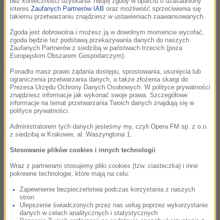
bez konieczności uzyskania Twojej zgody w oparciu o uzasadniony
Rozmowa Artura Andrusa z Ewą Szykulską
38:04
interes
Zaufanych Partnerów IAB
oraz możliwość sprzeciwienia się
takiemu przetwarzaniu znajdziesz w ustawieniach zaawansowanych.
O filmie, o książce „Entliczek, mętliczek” i o tym, dlaczego
uśmiechał się szczur – w NieDoMówieniach Artura Andrusa
Zgoda jest dobrowolna i możesz ją w dowolnym momencie wycofać,
opowiedziała Ewa Szykulska.
zgoda będzie też podstawą przekazywania danych do naszych
Zaufanych Partnerów z siedzibą w państwach trzecich (poza
Europejskim Obszarem Gospodarczym).
Rozmowa Artura Andrusa z Kingą Preis
46:53
Ponadto masz prawo żądania dostępu, sprostowania, usunięcia lub
Jest aktorką i ambasadorką. Ambasadoruje Fundacji
ograniczenia przetwarzania danych, a także złożenia skargi do
Wrocławskie Hospicjum Dla Dzieci. Działalność fundacji była
Prezesa Urzędu Ochrony Danych Osobowych. W polityce prywatności
znajdziesz informacje jak wykonać swoje prawa. Szczegółowe
jednym z tematów, ale była to również rozmowa o wsi, o
informacje na temat przetwarzania Twoich danych znajdują się w
jajkach, o mleku, o...
polityce prywatności.
Administratorem tych danych jesteśmy my, czyli Opera FM sp. z o.o.
Rozmowa Artura Andrusa z Małgorzatą
43:56
z siedzibą w Krakowie, al. Waszyngtona 1.
Patryn-Gurłacz i Filipem Gurłaczem
Stosowanie plików cookies i innych technologii
Konkurs Srebrne Jabłka PANI ma już 35 lat. Co roku
czytelnicy magazynu PANI spośród 12 opowiedzianych
Wraz z partnerami stosujemy pliki cookies (tzw. ciasteczka) i inne
pokrewne technologie, które mają na celu:
historii o miłości wybierają trzy według nich najpiękniejsze i
najbardziej...
Zapewnienie bezpieczeństwa podczas korzystania z naszych
stron
Ulepszenie świadczonych przez nas usług poprzez wykorzystanie
Rozmowa Artura Andrusa z Michałem
46:10
danych w celach analitycznych i statystycznych