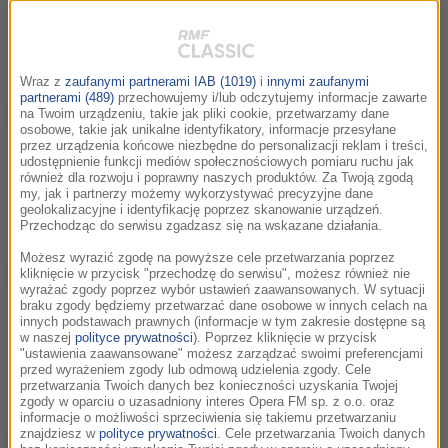
Tysiąc osób dyrygowanych przez Jana Kobuszewskiego
śpiewało jej „Sto lat”. Andrzejowi Wajdzie powiedziała
wprost, żeby nie zmarnował jej egzaminów do szkoły
teatralnej. Raz w życiu...
Wraz z
zaufanymi partnerami IAB (1019)
i
innymi zaufanymi
partnerami (489)
przechowujemy i/lub odczytujemy informacje zawarte
Rozmowa Artura Andrusa z Agnieszką
46:27
na Twoim urządzeniu, takie jak pliki cookie, przetwarzamy dane
osobowe, takie jak unikalne identyfikatory, informacje przesyłane
Pilaszewską
przez urządzenia końcowe niezbędne do personalizacji reklam i treści,
O wpływie opróżnienia zmywarki na powstanie scenariusza
udostępnienie funkcji mediów społecznościowych pomiaru ruchu jak
również dla rozwoju i poprawny naszych produktów. Za Twoją zgodą
serialu. O siłowni. O bulionie. Ale i po prostu o teatrze Artur
my, jak i partnerzy możemy wykorzystywać precyzyjne dane
Andrus porozmawiał w tym wydaniu NIeDoMówień z
geolokalizacyjne i identyfikację poprzez skanowanie urządzeń.
Agnieszką Pilaszewską .
Przechodząc do serwisu zgadzasz się na wskazane działania.
Możesz wyrazić zgodę na powyższe cele przetwarzania poprzez
Rozmowa Artura Andrusa z Andrzejem
kliknięcie w przycisk "przechodzę do serwisu", możesz również nie
47:33
wyrażać zgody poprzez wybór ustawień zaawansowanych. W sytuacji
Poniedzielskim i Markiem Przybylikiem o
braku zgody będziemy przetwarzać dane osobowe w innych celach na
Stanisławie Tymie
innych podstawach prawnych (informacje w tym zakresie dostępne są
w naszej
polityce prywatności
). Poprzez kliknięcie w przycisk
Tym razem gości było dwóch – Andrzej Poniedzielski i Marek
"ustawienia zaawansowane" możesz zarządzać swoimi preferencjami
Przybylik. A opowiadali o trzecim – o Stanisławie Tymie.
przed wyrażeniem zgody lub odmową udzielenia zgody. Cele
Zapraszamy na NieDoMówienia Artura Andrusa.
przetwarzania Twoich danych bez konieczności uzyskania Twojej
zgody w oparciu o uzasadniony interes Opera FM sp. z o.o. oraz
informacje o możliwości sprzeciwienia się takiemu przetwarzaniu
Rozmowa Artura Andrusa z Ewą Szykulską
znajdziesz w
polityce prywatności
. Cele przetwarzania Twoich danych
38:04