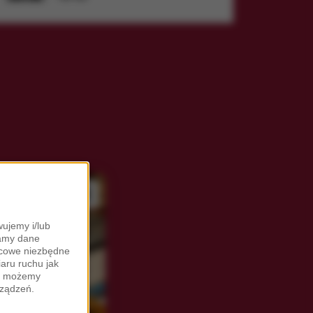
ujemy i/lub
zamy dane
ońcowe niezbędne
iaru ruchu jak
zy możemy
rządzeń.