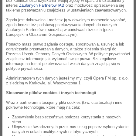
bez konieczności uzyskania Twojej zgody w oparciu o uzasadniony
O filmie, o książce „Entliczek, mętliczek” i o tym, dlaczego
interes
Zaufanych Partnerów IAB
oraz możliwość sprzeciwienia się
uśmiechał się szczur – w NieDoMówieniach Artura Andrusa
takiemu przetwarzaniu znajdziesz w ustawieniach zaawansowanych.
opowiedziała Ewa Szykulska.
Zgoda jest dobrowolna i możesz ją w dowolnym momencie wycofać,
zgoda będzie też podstawą przekazywania danych do naszych
Zaufanych Partnerów z siedzibą w państwach trzecich (poza
Rozmowa Artura Andrusa z Kingą Preis
46:53
Europejskim Obszarem Gospodarczym).
Jest aktorką i ambasadorką. Ambasadoruje Fundacji
Ponadto masz prawo żądania dostępu, sprostowania, usunięcia lub
Wrocławskie Hospicjum Dla Dzieci. Działalność fundacji była
ograniczenia przetwarzania danych, a także złożenia skargi do
jednym z tematów, ale była to również rozmowa o wsi, o
Prezesa Urzędu Ochrony Danych Osobowych. W polityce prywatności
jajkach, o mleku, o...
znajdziesz informacje jak wykonać swoje prawa. Szczegółowe
informacje na temat przetwarzania Twoich danych znajdują się w
polityce prywatności.
Rozmowa Artura Andrusa z Małgorzatą
43:56
Administratorem tych danych jesteśmy my, czyli Opera FM sp. z o.o.
Patryn-Gurłacz i Filipem Gurłaczem
z siedzibą w Krakowie, al. Waszyngtona 1.
Konkurs Srebrne Jabłka PANI ma już 35 lat. Co roku
Stosowanie plików cookies i innych technologii
czytelnicy magazynu PANI spośród 12 opowiedzianych
historii o miłości wybierają trzy według nich najpiękniejsze i
Wraz z partnerami stosujemy pliki cookies (tzw. ciasteczka) i inne
pokrewne technologie, które mają na celu:
najbardziej...
Zapewnienie bezpieczeństwa podczas korzystania z naszych
stron
Rozmowa Artura Andrusa z Michałem
46:10
Ulepszenie świadczonych przez nas usług poprzez wykorzystanie
Sikorskim
danych w celach analitycznych i statystycznych