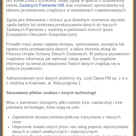
bez konieczności uzyskania Twojej zgody w oparciu o uzasadniony
O filmie, o książce „Entliczek, mętliczek” i o tym, dlaczego
interes
Zaufanych Partnerów IAB
oraz możliwość sprzeciwienia się
uśmiechał się szczur – w NieDoMówieniach Artura Andrusa
takiemu przetwarzaniu znajdziesz w ustawieniach zaawansowanych.
opowiedziała Ewa Szykulska.
Zgoda jest dobrowolna i możesz ją w dowolnym momencie wycofać,
zgoda będzie też podstawą przekazywania danych do naszych
Zaufanych Partnerów z siedzibą w państwach trzecich (poza
Rozmowa Artura Andrusa z Kingą Preis
46:53
Europejskim Obszarem Gospodarczym).
Jest aktorką i ambasadorką. Ambasadoruje Fundacji
Ponadto masz prawo żądania dostępu, sprostowania, usunięcia lub
Wrocławskie Hospicjum Dla Dzieci. Działalność fundacji była
ograniczenia przetwarzania danych, a także złożenia skargi do
jednym z tematów, ale była to również rozmowa o wsi, o
Prezesa Urzędu Ochrony Danych Osobowych. W polityce prywatności
znajdziesz informacje jak wykonać swoje prawa. Szczegółowe
jajkach, o mleku, o...
informacje na temat przetwarzania Twoich danych znajdują się w
polityce prywatności.
Rozmowa Artura Andrusa z Małgorzatą
43:56
Administratorem tych danych jesteśmy my, czyli Opera FM sp. z o.o.
Patryn-Gurłacz i Filipem Gurłaczem
z siedzibą w Krakowie, al. Waszyngtona 1.
Konkurs Srebrne Jabłka PANI ma już 35 lat. Co roku
Stosowanie plików cookies i innych technologii
czytelnicy magazynu PANI spośród 12 opowiedzianych
historii o miłości wybierają trzy według nich najpiękniejsze i
Wraz z partnerami stosujemy pliki cookies (tzw. ciasteczka) i inne
pokrewne technologie, które mają na celu:
najbardziej...
Zapewnienie bezpieczeństwa podczas korzystania z naszych
stron
Rozmowa Artura Andrusa z Michałem
46:10
Ulepszenie świadczonych przez nas usług poprzez wykorzystanie
Sikorskim
danych w celach analitycznych i statystycznych