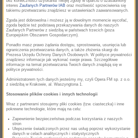
bez konieczności uzyskania Twojej zgody w oparciu o uzasadniony
O filmie, o książce „Entliczek, mętliczek” i o tym, dlaczego
interes
Zaufanych Partnerów IAB
oraz możliwość sprzeciwienia się
uśmiechał się szczur – w NieDoMówieniach Artura Andrusa
takiemu przetwarzaniu znajdziesz w ustawieniach zaawansowanych.
opowiedziała Ewa Szykulska.
Zgoda jest dobrowolna i możesz ją w dowolnym momencie wycofać,
zgoda będzie też podstawą przekazywania danych do naszych
Zaufanych Partnerów z siedzibą w państwach trzecich (poza
Rozmowa Artura Andrusa z Kingą Preis
46:53
Europejskim Obszarem Gospodarczym).
Jest aktorką i ambasadorką. Ambasadoruje Fundacji
Ponadto masz prawo żądania dostępu, sprostowania, usunięcia lub
Wrocławskie Hospicjum Dla Dzieci. Działalność fundacji była
ograniczenia przetwarzania danych, a także złożenia skargi do
jednym z tematów, ale była to również rozmowa o wsi, o
Prezesa Urzędu Ochrony Danych Osobowych. W polityce prywatności
znajdziesz informacje jak wykonać swoje prawa. Szczegółowe
jajkach, o mleku, o...
informacje na temat przetwarzania Twoich danych znajdują się w
polityce prywatności.
Rozmowa Artura Andrusa z Małgorzatą
43:56
Administratorem tych danych jesteśmy my, czyli Opera FM sp. z o.o.
Patryn-Gurłacz i Filipem Gurłaczem
z siedzibą w Krakowie, al. Waszyngtona 1.
Konkurs Srebrne Jabłka PANI ma już 35 lat. Co roku
Stosowanie plików cookies i innych technologii
czytelnicy magazynu PANI spośród 12 opowiedzianych
historii o miłości wybierają trzy według nich najpiękniejsze i
Wraz z partnerami stosujemy pliki cookies (tzw. ciasteczka) i inne
pokrewne technologie, które mają na celu:
najbardziej...
Zapewnienie bezpieczeństwa podczas korzystania z naszych
stron
Rozmowa Artura Andrusa z Michałem
46:10
Ulepszenie świadczonych przez nas usług poprzez wykorzystanie
Sikorskim
danych w celach analitycznych i statystycznych