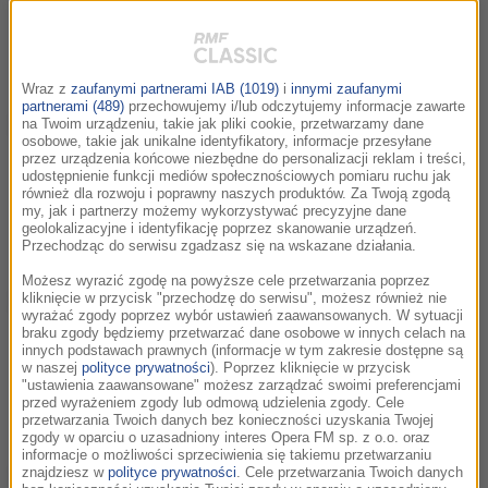
Tysiąc osób dyrygowanych przez Jana Kobuszewskiego
śpiewało jej „Sto lat”. Andrzejowi Wajdzie powiedziała
wprost, żeby nie zmarnował jej egzaminów do szkoły
teatralnej. Raz w życiu...
Wraz z
zaufanymi partnerami IAB (1019)
i
innymi zaufanymi
partnerami (489)
przechowujemy i/lub odczytujemy informacje zawarte
Rozmowa Artura Andrusa z Agnieszką
46:27
na Twoim urządzeniu, takie jak pliki cookie, przetwarzamy dane
osobowe, takie jak unikalne identyfikatory, informacje przesyłane
Pilaszewską
przez urządzenia końcowe niezbędne do personalizacji reklam i treści,
O wpływie opróżnienia zmywarki na powstanie scenariusza
udostępnienie funkcji mediów społecznościowych pomiaru ruchu jak
również dla rozwoju i poprawny naszych produktów. Za Twoją zgodą
serialu. O siłowni. O bulionie. Ale i po prostu o teatrze Artur
my, jak i partnerzy możemy wykorzystywać precyzyjne dane
Andrus porozmawiał w tym wydaniu NIeDoMówień z
geolokalizacyjne i identyfikację poprzez skanowanie urządzeń.
Agnieszką Pilaszewską .
Przechodząc do serwisu zgadzasz się na wskazane działania.
Możesz wyrazić zgodę na powyższe cele przetwarzania poprzez
Rozmowa Artura Andrusa z Andrzejem
kliknięcie w przycisk "przechodzę do serwisu", możesz również nie
47:33
wyrażać zgody poprzez wybór ustawień zaawansowanych. W sytuacji
Poniedzielskim i Markiem Przybylikiem o
braku zgody będziemy przetwarzać dane osobowe w innych celach na
Stanisławie Tymie
innych podstawach prawnych (informacje w tym zakresie dostępne są
w naszej
polityce prywatności
). Poprzez kliknięcie w przycisk
Tym razem gości było dwóch – Andrzej Poniedzielski i Marek
"ustawienia zaawansowane" możesz zarządzać swoimi preferencjami
Przybylik. A opowiadali o trzecim – o Stanisławie Tymie.
przed wyrażeniem zgody lub odmową udzielenia zgody. Cele
Zapraszamy na NieDoMówienia Artura Andrusa.
przetwarzania Twoich danych bez konieczności uzyskania Twojej
zgody w oparciu o uzasadniony interes Opera FM sp. z o.o. oraz
informacje o możliwości sprzeciwienia się takiemu przetwarzaniu
Rozmowa Artura Andrusa z Ewą Szykulską
znajdziesz w
polityce prywatności
. Cele przetwarzania Twoich danych
38:04