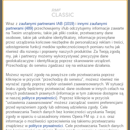
Tysiąc osób dyrygowanych przez Jana Kobuszewskiego
śpiewało jej „Sto lat”. Andrzejowi Wajdzie powiedziała
wprost, żeby nie zmarnował jej egzaminów do szkoły
teatralnej. Raz w życiu...
Wraz z
zaufanymi partnerami IAB (1019)
i
innymi zaufanymi
partnerami (489)
przechowujemy i/lub odczytujemy informacje zawarte
Rozmowa Artura Andrusa z Agnieszką
46:27
na Twoim urządzeniu, takie jak pliki cookie, przetwarzamy dane
osobowe, takie jak unikalne identyfikatory, informacje przesyłane
Pilaszewską
przez urządzenia końcowe niezbędne do personalizacji reklam i treści,
O wpływie opróżnienia zmywarki na powstanie scenariusza
udostępnienie funkcji mediów społecznościowych pomiaru ruchu jak
również dla rozwoju i poprawny naszych produktów. Za Twoją zgodą
serialu. O siłowni. O bulionie. Ale i po prostu o teatrze Artur
my, jak i partnerzy możemy wykorzystywać precyzyjne dane
Andrus porozmawiał w tym wydaniu NIeDoMówień z
geolokalizacyjne i identyfikację poprzez skanowanie urządzeń.
Agnieszką Pilaszewską .
Przechodząc do serwisu zgadzasz się na wskazane działania.
Możesz wyrazić zgodę na powyższe cele przetwarzania poprzez
Rozmowa Artura Andrusa z Andrzejem
kliknięcie w przycisk "przechodzę do serwisu", możesz również nie
47:33
wyrażać zgody poprzez wybór ustawień zaawansowanych. W sytuacji
Poniedzielskim i Markiem Przybylikiem o
braku zgody będziemy przetwarzać dane osobowe w innych celach na
Stanisławie Tymie
innych podstawach prawnych (informacje w tym zakresie dostępne są
w naszej
polityce prywatności
). Poprzez kliknięcie w przycisk
Tym razem gości było dwóch – Andrzej Poniedzielski i Marek
"ustawienia zaawansowane" możesz zarządzać swoimi preferencjami
Przybylik. A opowiadali o trzecim – o Stanisławie Tymie.
przed wyrażeniem zgody lub odmową udzielenia zgody. Cele
Zapraszamy na NieDoMówienia Artura Andrusa.
przetwarzania Twoich danych bez konieczności uzyskania Twojej
zgody w oparciu o uzasadniony interes Opera FM sp. z o.o. oraz
informacje o możliwości sprzeciwienia się takiemu przetwarzaniu
Rozmowa Artura Andrusa z Ewą Szykulską
znajdziesz w
polityce prywatności
. Cele przetwarzania Twoich danych
38:04