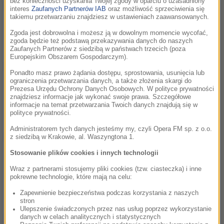
bez konieczności uzyskania Twojej zgody w oparciu o uzasadniony
Rozmowa Artura Andrusa z Ewą Szykulską
38:04
interes
Zaufanych Partnerów IAB
oraz możliwość sprzeciwienia się
takiemu przetwarzaniu znajdziesz w ustawieniach zaawansowanych.
O filmie, o książce „Entliczek, mętliczek” i o tym, dlaczego
uśmiechał się szczur – w NieDoMówieniach Artura Andrusa
Zgoda jest dobrowolna i możesz ją w dowolnym momencie wycofać,
opowiedziała Ewa Szykulska.
zgoda będzie też podstawą przekazywania danych do naszych
Zaufanych Partnerów z siedzibą w państwach trzecich (poza
Europejskim Obszarem Gospodarczym).
Rozmowa Artura Andrusa z Kingą Preis
46:53
Ponadto masz prawo żądania dostępu, sprostowania, usunięcia lub
Jest aktorką i ambasadorką. Ambasadoruje Fundacji
ograniczenia przetwarzania danych, a także złożenia skargi do
Wrocławskie Hospicjum Dla Dzieci. Działalność fundacji była
Prezesa Urzędu Ochrony Danych Osobowych. W polityce prywatności
znajdziesz informacje jak wykonać swoje prawa. Szczegółowe
jednym z tematów, ale była to również rozmowa o wsi, o
informacje na temat przetwarzania Twoich danych znajdują się w
jajkach, o mleku, o...
polityce prywatności.
Administratorem tych danych jesteśmy my, czyli Opera FM sp. z o.o.
Rozmowa Artura Andrusa z Małgorzatą
43:56
z siedzibą w Krakowie, al. Waszyngtona 1.
Patryn-Gurłacz i Filipem Gurłaczem
Stosowanie plików cookies i innych technologii
Konkurs Srebrne Jabłka PANI ma już 35 lat. Co roku
czytelnicy magazynu PANI spośród 12 opowiedzianych
Wraz z partnerami stosujemy pliki cookies (tzw. ciasteczka) i inne
pokrewne technologie, które mają na celu:
historii o miłości wybierają trzy według nich najpiękniejsze i
najbardziej...
Zapewnienie bezpieczeństwa podczas korzystania z naszych
stron
Ulepszenie świadczonych przez nas usług poprzez wykorzystanie
Rozmowa Artura Andrusa z Michałem
46:10
danych w celach analitycznych i statystycznych