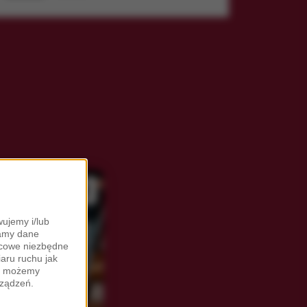
ujemy i/lub
zamy dane
ońcowe niezbędne
iaru ruchu jak
zy możemy
rządzeń.