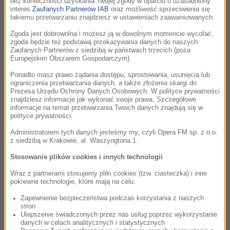
bez konieczności uzyskania Twojej zgody w oparciu o uzasadniony
Rozmowa Artura Andrusa z Ewą Szykulską
38:04
interes
Zaufanych Partnerów IAB
oraz możliwość sprzeciwienia się
takiemu przetwarzaniu znajdziesz w ustawieniach zaawansowanych.
O filmie, o książce „Entliczek, mętliczek” i o tym, dlaczego
uśmiechał się szczur – w NieDoMówieniach Artura Andrusa
Zgoda jest dobrowolna i możesz ją w dowolnym momencie wycofać,
opowiedziała Ewa Szykulska.
zgoda będzie też podstawą przekazywania danych do naszych
Zaufanych Partnerów z siedzibą w państwach trzecich (poza
Europejskim Obszarem Gospodarczym).
Rozmowa Artura Andrusa z Kingą Preis
46:53
Ponadto masz prawo żądania dostępu, sprostowania, usunięcia lub
Jest aktorką i ambasadorką. Ambasadoruje Fundacji
ograniczenia przetwarzania danych, a także złożenia skargi do
Wrocławskie Hospicjum Dla Dzieci. Działalność fundacji była
Prezesa Urzędu Ochrony Danych Osobowych. W polityce prywatności
znajdziesz informacje jak wykonać swoje prawa. Szczegółowe
jednym z tematów, ale była to również rozmowa o wsi, o
informacje na temat przetwarzania Twoich danych znajdują się w
jajkach, o mleku, o...
polityce prywatności.
Administratorem tych danych jesteśmy my, czyli Opera FM sp. z o.o.
Rozmowa Artura Andrusa z Małgorzatą
43:56
z siedzibą w Krakowie, al. Waszyngtona 1.
Patryn-Gurłacz i Filipem Gurłaczem
Stosowanie plików cookies i innych technologii
Konkurs Srebrne Jabłka PANI ma już 35 lat. Co roku
czytelnicy magazynu PANI spośród 12 opowiedzianych
Wraz z partnerami stosujemy pliki cookies (tzw. ciasteczka) i inne
pokrewne technologie, które mają na celu:
historii o miłości wybierają trzy według nich najpiękniejsze i
najbardziej...
Zapewnienie bezpieczeństwa podczas korzystania z naszych
stron
Ulepszenie świadczonych przez nas usług poprzez wykorzystanie
Rozmowa Artura Andrusa z Michałem
46:10
danych w celach analitycznych i statystycznych