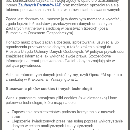
bez konieczności uzyskania Twojej zgody w oparciu o uzasadniony
Rozmowa Artura Andrusa z Ewą Szykulską
38:04
interes
Zaufanych Partnerów IAB
oraz możliwość sprzeciwienia się
takiemu przetwarzaniu znajdziesz w ustawieniach zaawansowanych.
O filmie, o książce „Entliczek, mętliczek” i o tym, dlaczego
uśmiechał się szczur – w NieDoMówieniach Artura Andrusa
Zgoda jest dobrowolna i możesz ją w dowolnym momencie wycofać,
opowiedziała Ewa Szykulska.
zgoda będzie też podstawą przekazywania danych do naszych
Zaufanych Partnerów z siedzibą w państwach trzecich (poza
Europejskim Obszarem Gospodarczym).
Rozmowa Artura Andrusa z Kingą Preis
46:53
Ponadto masz prawo żądania dostępu, sprostowania, usunięcia lub
Jest aktorką i ambasadorką. Ambasadoruje Fundacji
ograniczenia przetwarzania danych, a także złożenia skargi do
Wrocławskie Hospicjum Dla Dzieci. Działalność fundacji była
Prezesa Urzędu Ochrony Danych Osobowych. W polityce prywatności
znajdziesz informacje jak wykonać swoje prawa. Szczegółowe
jednym z tematów, ale była to również rozmowa o wsi, o
informacje na temat przetwarzania Twoich danych znajdują się w
jajkach, o mleku, o...
polityce prywatności.
Administratorem tych danych jesteśmy my, czyli Opera FM sp. z o.o.
Rozmowa Artura Andrusa z Małgorzatą
43:56
z siedzibą w Krakowie, al. Waszyngtona 1.
Patryn-Gurłacz i Filipem Gurłaczem
Stosowanie plików cookies i innych technologii
Konkurs Srebrne Jabłka PANI ma już 35 lat. Co roku
czytelnicy magazynu PANI spośród 12 opowiedzianych
Wraz z partnerami stosujemy pliki cookies (tzw. ciasteczka) i inne
pokrewne technologie, które mają na celu:
historii o miłości wybierają trzy według nich najpiękniejsze i
najbardziej...
Zapewnienie bezpieczeństwa podczas korzystania z naszych
stron
Ulepszenie świadczonych przez nas usług poprzez wykorzystanie
Rozmowa Artura Andrusa z Michałem
46:10
danych w celach analitycznych i statystycznych