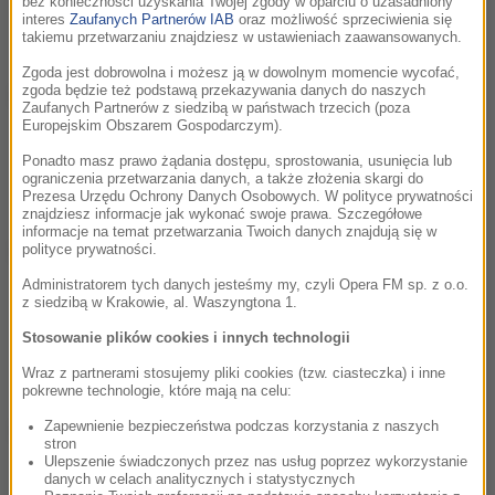
bez konieczności uzyskania Twojej zgody w oparciu o uzasadniony
uśmiechał się szczur – w NieDoMówieniach Artura Andrusa
interes
Zaufanych Partnerów IAB
oraz możliwość sprzeciwienia się
opowiedziała Ewa Szykulska.
takiemu przetwarzaniu znajdziesz w ustawieniach zaawansowanych.
Zgoda jest dobrowolna i możesz ją w dowolnym momencie wycofać,
zgoda będzie też podstawą przekazywania danych do naszych
Rozmowa Artura Andrusa z Kingą Preis
46:53
Zaufanych Partnerów z siedzibą w państwach trzecich (poza
Jest aktorką i ambasadorką. Ambasadoruje Fundacji
Europejskim Obszarem Gospodarczym).
Wrocławskie Hospicjum Dla Dzieci. Działalność fundacji była
Ponadto masz prawo żądania dostępu, sprostowania, usunięcia lub
jednym z tematów, ale była to również rozmowa o wsi, o
ograniczenia przetwarzania danych, a także złożenia skargi do
jajkach, o mleku, o...
Prezesa Urzędu Ochrony Danych Osobowych. W polityce prywatności
znajdziesz informacje jak wykonać swoje prawa. Szczegółowe
informacje na temat przetwarzania Twoich danych znajdują się w
Rozmowa Artura Andrusa z Małgorzatą
43:56
polityce prywatności.
Patryn-Gurłacz i Filipem Gurłaczem
Administratorem tych danych jesteśmy my, czyli Opera FM sp. z o.o.
Konkurs Srebrne Jabłka PANI ma już 35 lat. Co roku
z siedzibą w Krakowie, al. Waszyngtona 1.
czytelnicy magazynu PANI spośród 12 opowiedzianych
Stosowanie plików cookies i innych technologii
historii o miłości wybierają trzy według nich najpiękniejsze i
najbardziej...
Wraz z partnerami stosujemy pliki cookies (tzw. ciasteczka) i inne
pokrewne technologie, które mają na celu:
Rozmowa Artura Andrusa z Michałem
Zapewnienie bezpieczeństwa podczas korzystania z naszych
46:10
stron
Sikorskim
Ulepszenie świadczonych przez nas usług poprzez wykorzystanie
Olbrzymią popularność przyniosła mu rola księdza Jakuba w
danych w celach analitycznych i statystycznych