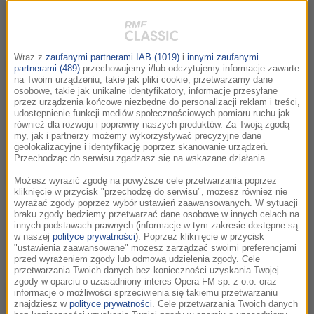
wprost, żeby nie zmarnował jej egzaminów do szkoły
teatralnej. Raz w życiu...
Wraz z
zaufanymi partnerami IAB (1019)
i
innymi zaufanymi
Rozmowa Artura Andrusa z Agnieszką
46:27
partnerami (489)
przechowujemy i/lub odczytujemy informacje zawarte
Pilaszewską
na Twoim urządzeniu, takie jak pliki cookie, przetwarzamy dane
osobowe, takie jak unikalne identyfikatory, informacje przesyłane
O wpływie opróżnienia zmywarki na powstanie scenariusza
przez urządzenia końcowe niezbędne do personalizacji reklam i treści,
serialu. O siłowni. O bulionie. Ale i po prostu o teatrze Artur
udostępnienie funkcji mediów społecznościowych pomiaru ruchu jak
Andrus porozmawiał w tym wydaniu NIeDoMówień z
również dla rozwoju i poprawny naszych produktów. Za Twoją zgodą
my, jak i partnerzy możemy wykorzystywać precyzyjne dane
Agnieszką Pilaszewską .
geolokalizacyjne i identyfikację poprzez skanowanie urządzeń.
Przechodząc do serwisu zgadzasz się na wskazane działania.
Rozmowa Artura Andrusa z Andrzejem
47:33
Możesz wyrazić zgodę na powyższe cele przetwarzania poprzez
Poniedzielskim i Markiem Przybylikiem o
kliknięcie w przycisk "przechodzę do serwisu", możesz również nie
Stanisławie Tymie
wyrażać zgody poprzez wybór ustawień zaawansowanych. W sytuacji
braku zgody będziemy przetwarzać dane osobowe w innych celach na
Tym razem gości było dwóch – Andrzej Poniedzielski i Marek
innych podstawach prawnych (informacje w tym zakresie dostępne są
Przybylik. A opowiadali o trzecim – o Stanisławie Tymie.
w naszej
polityce prywatności
). Poprzez kliknięcie w przycisk
"ustawienia zaawansowane" możesz zarządzać swoimi preferencjami
Zapraszamy na NieDoMówienia Artura Andrusa.
przed wyrażeniem zgody lub odmową udzielenia zgody. Cele
przetwarzania Twoich danych bez konieczności uzyskania Twojej
zgody w oparciu o uzasadniony interes Opera FM sp. z o.o. oraz
Rozmowa Artura Andrusa z Ewą Szykulską
38:04
informacje o możliwości sprzeciwienia się takiemu przetwarzaniu
znajdziesz w
polityce prywatności
. Cele przetwarzania Twoich danych
O filmie, o książce „Entliczek, mętliczek” i o tym, dlaczego