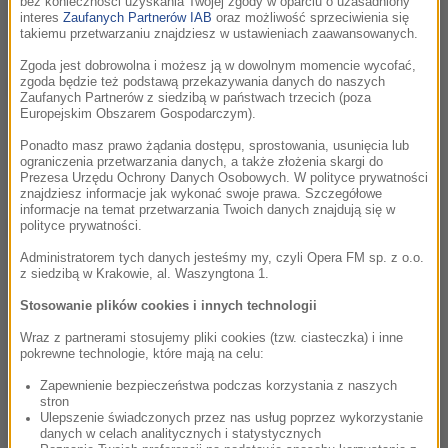
bez konieczności uzyskania Twojej zgody w oparciu o uzasadniony
uśmiechał się szczur – w NieDoMówieniach Artura Andrusa
interes
Zaufanych Partnerów IAB
oraz możliwość sprzeciwienia się
opowiedziała Ewa Szykulska.
takiemu przetwarzaniu znajdziesz w ustawieniach zaawansowanych.
Zgoda jest dobrowolna i możesz ją w dowolnym momencie wycofać,
zgoda będzie też podstawą przekazywania danych do naszych
Rozmowa Artura Andrusa z Kingą Preis
46:53
Zaufanych Partnerów z siedzibą w państwach trzecich (poza
Jest aktorką i ambasadorką. Ambasadoruje Fundacji
Europejskim Obszarem Gospodarczym).
Wrocławskie Hospicjum Dla Dzieci. Działalność fundacji była
Ponadto masz prawo żądania dostępu, sprostowania, usunięcia lub
jednym z tematów, ale była to również rozmowa o wsi, o
ograniczenia przetwarzania danych, a także złożenia skargi do
jajkach, o mleku, o...
Prezesa Urzędu Ochrony Danych Osobowych. W polityce prywatności
znajdziesz informacje jak wykonać swoje prawa. Szczegółowe
informacje na temat przetwarzania Twoich danych znajdują się w
Rozmowa Artura Andrusa z Małgorzatą
43:56
polityce prywatności.
Patryn-Gurłacz i Filipem Gurłaczem
Administratorem tych danych jesteśmy my, czyli Opera FM sp. z o.o.
Konkurs Srebrne Jabłka PANI ma już 35 lat. Co roku
z siedzibą w Krakowie, al. Waszyngtona 1.
czytelnicy magazynu PANI spośród 12 opowiedzianych
Stosowanie plików cookies i innych technologii
historii o miłości wybierają trzy według nich najpiękniejsze i
najbardziej...
Wraz z partnerami stosujemy pliki cookies (tzw. ciasteczka) i inne
pokrewne technologie, które mają na celu:
Rozmowa Artura Andrusa z Michałem
Zapewnienie bezpieczeństwa podczas korzystania z naszych
46:10
stron
Sikorskim
Ulepszenie świadczonych przez nas usług poprzez wykorzystanie
Olbrzymią popularność przyniosła mu rola księdza Jakuba w
danych w celach analitycznych i statystycznych