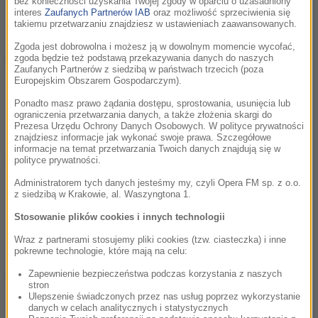
bez konieczności uzyskania Twojej zgody w oparciu o uzasadniony
uśmiechał się szczur – w NieDoMówieniach Artura Andrusa
interes
Zaufanych Partnerów IAB
oraz możliwość sprzeciwienia się
opowiedziała Ewa Szykulska.
takiemu przetwarzaniu znajdziesz w ustawieniach zaawansowanych.
Zgoda jest dobrowolna i możesz ją w dowolnym momencie wycofać,
Rozmowa Artura Andrusa z Kingą Preis
zgoda będzie też podstawą przekazywania danych do naszych
46:53
Zaufanych Partnerów z siedzibą w państwach trzecich (poza
Jest aktorką i ambasadorką. Ambasadoruje Fundacji
Europejskim Obszarem Gospodarczym).
Wrocławskie Hospicjum Dla Dzieci. Działalność fundacji była
Ponadto masz prawo żądania dostępu, sprostowania, usunięcia lub
jednym z tematów, ale była to również rozmowa o wsi, o
ograniczenia przetwarzania danych, a także złożenia skargi do
jajkach, o mleku, o...
Prezesa Urzędu Ochrony Danych Osobowych. W polityce prywatności
znajdziesz informacje jak wykonać swoje prawa. Szczegółowe
informacje na temat przetwarzania Twoich danych znajdują się w
Rozmowa Artura Andrusa z Małgorzatą
43:56
polityce prywatności.
Patryn-Gurłacz i Filipem Gurłaczem
Administratorem tych danych jesteśmy my, czyli Opera FM sp. z o.o.
Konkurs Srebrne Jabłka PANI ma już 35 lat. Co roku
z siedzibą w Krakowie, al. Waszyngtona 1.
czytelnicy magazynu PANI spośród 12 opowiedzianych
Stosowanie plików cookies i innych technologii
historii o miłości wybierają trzy według nich najpiękniejsze i
najbardziej...
Wraz z partnerami stosujemy pliki cookies (tzw. ciasteczka) i inne
pokrewne technologie, które mają na celu:
Rozmowa Artura Andrusa z Michałem
Zapewnienie bezpieczeństwa podczas korzystania z naszych
46:10
stron
Sikorskim
Ulepszenie świadczonych przez nas usług poprzez wykorzystanie
Olbrzymią popularność przyniosła mu rola księdza Jakuba w
danych w celach analitycznych i statystycznych