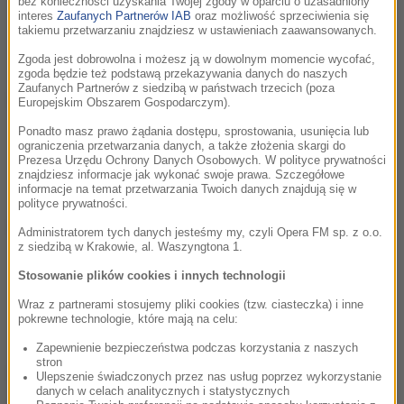
bez konieczności uzyskania Twojej zgody w oparciu o uzasadniony
O filmie, o książce „Entliczek, mętliczek” i o tym, dlaczego
interes
Zaufanych Partnerów IAB
oraz możliwość sprzeciwienia się
uśmiechał się szczur – w NieDoMówieniach Artura Andrusa
takiemu przetwarzaniu znajdziesz w ustawieniach zaawansowanych.
opowiedziała Ewa Szykulska.
Zgoda jest dobrowolna i możesz ją w dowolnym momencie wycofać,
zgoda będzie też podstawą przekazywania danych do naszych
Zaufanych Partnerów z siedzibą w państwach trzecich (poza
Rozmowa Artura Andrusa z Kingą Preis
46:53
Europejskim Obszarem Gospodarczym).
Jest aktorką i ambasadorką. Ambasadoruje Fundacji
Ponadto masz prawo żądania dostępu, sprostowania, usunięcia lub
Wrocławskie Hospicjum Dla Dzieci. Działalność fundacji była
ograniczenia przetwarzania danych, a także złożenia skargi do
jednym z tematów, ale była to również rozmowa o wsi, o
Prezesa Urzędu Ochrony Danych Osobowych. W polityce prywatności
znajdziesz informacje jak wykonać swoje prawa. Szczegółowe
jajkach, o mleku, o...
informacje na temat przetwarzania Twoich danych znajdują się w
polityce prywatności.
Rozmowa Artura Andrusa z Małgorzatą
43:56
Administratorem tych danych jesteśmy my, czyli Opera FM sp. z o.o.
Patryn-Gurłacz i Filipem Gurłaczem
z siedzibą w Krakowie, al. Waszyngtona 1.
Konkurs Srebrne Jabłka PANI ma już 35 lat. Co roku
Stosowanie plików cookies i innych technologii
czytelnicy magazynu PANI spośród 12 opowiedzianych
historii o miłości wybierają trzy według nich najpiękniejsze i
Wraz z partnerami stosujemy pliki cookies (tzw. ciasteczka) i inne
pokrewne technologie, które mają na celu:
najbardziej...
Zapewnienie bezpieczeństwa podczas korzystania z naszych
stron
Rozmowa Artura Andrusa z Michałem
46:10
Ulepszenie świadczonych przez nas usług poprzez wykorzystanie
Sikorskim
danych w celach analitycznych i statystycznych