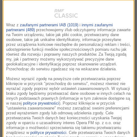
Tysiąc osób dyrygowanych przez Jana Kobuszewskiego
śpiewało jej „Sto lat”. Andrzejowi Wajdzie powiedziała
wprost, żeby nie zmarnował jej egzaminów do szkoły
teatralnej. Raz w życiu...
Wraz z
zaufanymi partnerami IAB (1019)
i
innymi zaufanymi
partnerami (489)
przechowujemy i/lub odczytujemy informacje zawarte
Rozmowa Artura Andrusa z Agnieszką
46:27
na Twoim urządzeniu, takie jak pliki cookie, przetwarzamy dane
Pilaszewską
osobowe, takie jak unikalne identyfikatory, informacje przesyłane
przez urządzenia końcowe niezbędne do personalizacji reklam i treści,
O wpływie opróżnienia zmywarki na powstanie scenariusza
udostępnienie funkcji mediów społecznościowych pomiaru ruchu jak
serialu. O siłowni. O bulionie. Ale i po prostu o teatrze Artur
również dla rozwoju i poprawny naszych produktów. Za Twoją zgodą
my, jak i partnerzy możemy wykorzystywać precyzyjne dane
Andrus porozmawiał w tym wydaniu NIeDoMówień z
geolokalizacyjne i identyfikację poprzez skanowanie urządzeń.
Agnieszką Pilaszewską .
Przechodząc do serwisu zgadzasz się na wskazane działania.
Możesz wyrazić zgodę na powyższe cele przetwarzania poprzez
Rozmowa Artura Andrusa z Andrzejem
47:33
kliknięcie w przycisk "przechodzę do serwisu", możesz również nie
wyrażać zgody poprzez wybór ustawień zaawansowanych. W sytuacji
Poniedzielskim i Markiem Przybylikiem o
braku zgody będziemy przetwarzać dane osobowe w innych celach na
Stanisławie Tymie
innych podstawach prawnych (informacje w tym zakresie dostępne są
w naszej
polityce prywatności
). Poprzez kliknięcie w przycisk
Tym razem gości było dwóch – Andrzej Poniedzielski i Marek
"ustawienia zaawansowane" możesz zarządzać swoimi preferencjami
Przybylik. A opowiadali o trzecim – o Stanisławie Tymie.
przed wyrażeniem zgody lub odmową udzielenia zgody. Cele
Zapraszamy na NieDoMówienia Artura Andrusa.
przetwarzania Twoich danych bez konieczności uzyskania Twojej
zgody w oparciu o uzasadniony interes Opera FM sp. z o.o. oraz
informacje o możliwości sprzeciwienia się takiemu przetwarzaniu
Rozmowa Artura Andrusa z Ewą Szykulską
znajdziesz w
polityce prywatności
. Cele przetwarzania Twoich danych
38:04