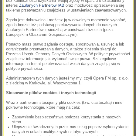
bez konieczności uzyskania Twojej zgody w oparciu o uzasadniony
O filmie, o książce „Entliczek, mętliczek” i o tym, dlaczego
interes
Zaufanych Partnerów IAB
oraz możliwość sprzeciwienia się
uśmiechał się szczur – w NieDoMówieniach Artura Andrusa
takiemu przetwarzaniu znajdziesz w ustawieniach zaawansowanych.
opowiedziała Ewa Szykulska.
Zgoda jest dobrowolna i możesz ją w dowolnym momencie wycofać,
zgoda będzie też podstawą przekazywania danych do naszych
Zaufanych Partnerów z siedzibą w państwach trzecich (poza
Rozmowa Artura Andrusa z Kingą Preis
46:53
Europejskim Obszarem Gospodarczym).
Jest aktorką i ambasadorką. Ambasadoruje Fundacji
Ponadto masz prawo żądania dostępu, sprostowania, usunięcia lub
Wrocławskie Hospicjum Dla Dzieci. Działalność fundacji była
ograniczenia przetwarzania danych, a także złożenia skargi do
jednym z tematów, ale była to również rozmowa o wsi, o
Prezesa Urzędu Ochrony Danych Osobowych. W polityce prywatności
znajdziesz informacje jak wykonać swoje prawa. Szczegółowe
jajkach, o mleku, o...
informacje na temat przetwarzania Twoich danych znajdują się w
polityce prywatności.
Rozmowa Artura Andrusa z Małgorzatą
43:56
Administratorem tych danych jesteśmy my, czyli Opera FM sp. z o.o.
Patryn-Gurłacz i Filipem Gurłaczem
z siedzibą w Krakowie, al. Waszyngtona 1.
Konkurs Srebrne Jabłka PANI ma już 35 lat. Co roku
Stosowanie plików cookies i innych technologii
czytelnicy magazynu PANI spośród 12 opowiedzianych
historii o miłości wybierają trzy według nich najpiękniejsze i
Wraz z partnerami stosujemy pliki cookies (tzw. ciasteczka) i inne
pokrewne technologie, które mają na celu:
najbardziej...
Zapewnienie bezpieczeństwa podczas korzystania z naszych
stron
Rozmowa Artura Andrusa z Michałem
46:10
Ulepszenie świadczonych przez nas usług poprzez wykorzystanie
Sikorskim
danych w celach analitycznych i statystycznych