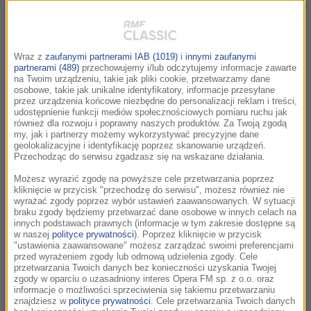
Tysiąc osób dyrygowanych przez Jana Kobuszewskiego
śpiewało jej „Sto lat”. Andrzejowi Wajdzie powiedziała
wprost, żeby nie zmarnował jej egzaminów do szkoły
teatralnej. Raz w życiu...
Wraz z
zaufanymi partnerami IAB (1019)
i
innymi zaufanymi
partnerami (489)
przechowujemy i/lub odczytujemy informacje zawarte
na Twoim urządzeniu, takie jak pliki cookie, przetwarzamy dane
osobowe, takie jak unikalne identyfikatory, informacje przesyłane
Rozmowa Artura Andrusa z Agnieszką
46:27
przez urządzenia końcowe niezbędne do personalizacji reklam i treści,
Pilaszewską
udostępnienie funkcji mediów społecznościowych pomiaru ruchu jak
również dla rozwoju i poprawny naszych produktów. Za Twoją zgodą
O wpływie opróżnienia zmywarki na powstanie scenariusza
my, jak i partnerzy możemy wykorzystywać precyzyjne dane
serialu. O siłowni. O bulionie. Ale i po prostu o teatrze Artur
geolokalizacyjne i identyfikację poprzez skanowanie urządzeń.
Andrus porozmawiał w tym wydaniu NIeDoMówień z
Przechodząc do serwisu zgadzasz się na wskazane działania.
Agnieszką Pilaszewską .
Możesz wyrazić zgodę na powyższe cele przetwarzania poprzez
kliknięcie w przycisk "przechodzę do serwisu", możesz również nie
wyrażać zgody poprzez wybór ustawień zaawansowanych. W sytuacji
Rozmowa Artura Andrusa z Andrzejem
47:33
braku zgody będziemy przetwarzać dane osobowe w innych celach na
Poniedzielskim i Markiem Przybylikiem o
innych podstawach prawnych (informacje w tym zakresie dostępne są
Stanisławie Tymie
w naszej
polityce prywatności
). Poprzez kliknięcie w przycisk
"ustawienia zaawansowane" możesz zarządzać swoimi preferencjami
Tym razem gości było dwóch – Andrzej Poniedzielski i Marek
przed wyrażeniem zgody lub odmową udzielenia zgody. Cele
Przybylik. A opowiadali o trzecim – o Stanisławie Tymie.
przetwarzania Twoich danych bez konieczności uzyskania Twojej
Zapraszamy na NieDoMówienia Artura Andrusa.
zgody w oparciu o uzasadniony interes Opera FM sp. z o.o. oraz
informacje o możliwości sprzeciwienia się takiemu przetwarzaniu
znajdziesz w
polityce prywatności
. Cele przetwarzania Twoich danych