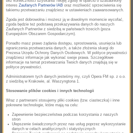
bez konieczności uzyskania Twojej zgody w oparciu o uzasadniony
Rozmowa Artura Andrusa z Ewą Szykulską
38:04
interes
Zaufanych Partnerów IAB
oraz możliwość sprzeciwienia się
takiemu przetwarzaniu znajdziesz w ustawieniach zaawansowanych.
O filmie, o książce „Entliczek, mętliczek” i o tym, dlaczego
uśmiechał się szczur – w NieDoMówieniach Artura Andrusa
Zgoda jest dobrowolna i możesz ją w dowolnym momencie wycofać,
opowiedziała Ewa Szykulska.
zgoda będzie też podstawą przekazywania danych do naszych
Zaufanych Partnerów z siedzibą w państwach trzecich (poza
Europejskim Obszarem Gospodarczym).
Rozmowa Artura Andrusa z Kingą Preis
46:53
Ponadto masz prawo żądania dostępu, sprostowania, usunięcia lub
Jest aktorką i ambasadorką. Ambasadoruje Fundacji
ograniczenia przetwarzania danych, a także złożenia skargi do
Wrocławskie Hospicjum Dla Dzieci. Działalność fundacji była
Prezesa Urzędu Ochrony Danych Osobowych. W polityce prywatności
znajdziesz informacje jak wykonać swoje prawa. Szczegółowe
jednym z tematów, ale była to również rozmowa o wsi, o
informacje na temat przetwarzania Twoich danych znajdują się w
jajkach, o mleku, o...
polityce prywatności.
Administratorem tych danych jesteśmy my, czyli Opera FM sp. z o.o.
Rozmowa Artura Andrusa z Małgorzatą
43:56
z siedzibą w Krakowie, al. Waszyngtona 1.
Patryn-Gurłacz i Filipem Gurłaczem
Stosowanie plików cookies i innych technologii
Konkurs Srebrne Jabłka PANI ma już 35 lat. Co roku
czytelnicy magazynu PANI spośród 12 opowiedzianych
Wraz z partnerami stosujemy pliki cookies (tzw. ciasteczka) i inne
pokrewne technologie, które mają na celu:
historii o miłości wybierają trzy według nich najpiękniejsze i
najbardziej...
Zapewnienie bezpieczeństwa podczas korzystania z naszych
stron
Ulepszenie świadczonych przez nas usług poprzez wykorzystanie
Rozmowa Artura Andrusa z Michałem
46:10
danych w celach analitycznych i statystycznych