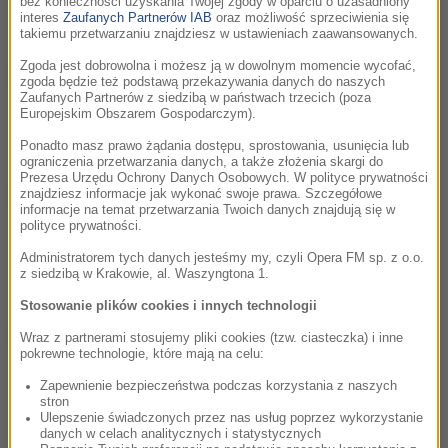
bez konieczności uzyskania Twojej zgody w oparciu o uzasadniony
Zapraszamy na NieDoMówienia Artura Andrusa.
interes
Zaufanych Partnerów IAB
oraz możliwość sprzeciwienia się
takiemu przetwarzaniu znajdziesz w ustawieniach zaawansowanych.
Zgoda jest dobrowolna i możesz ją w dowolnym momencie wycofać,
Rozmowa Artura Andrusa z Ewą Szykulską
38:04
zgoda będzie też podstawą przekazywania danych do naszych
O filmie, o książce „Entliczek, mętliczek” i o tym, dlaczego
Zaufanych Partnerów z siedzibą w państwach trzecich (poza
Europejskim Obszarem Gospodarczym).
uśmiechał się szczur – w NieDoMówieniach Artura Andrusa
opowiedziała Ewa Szykulska.
Ponadto masz prawo żądania dostępu, sprostowania, usunięcia lub
ograniczenia przetwarzania danych, a także złożenia skargi do
Prezesa Urzędu Ochrony Danych Osobowych. W polityce prywatności
Rozmowa Artura Andrusa z Kingą Preis
46:53
znajdziesz informacje jak wykonać swoje prawa. Szczegółowe
informacje na temat przetwarzania Twoich danych znajdują się w
Jest aktorką i ambasadorką. Ambasadoruje Fundacji
polityce prywatności.
Wrocławskie Hospicjum Dla Dzieci. Działalność fundacji była
Administratorem tych danych jesteśmy my, czyli Opera FM sp. z o.o.
jednym z tematów, ale była to również rozmowa o wsi, o
z siedzibą w Krakowie, al. Waszyngtona 1.
jajkach, o mleku, o...
Stosowanie plików cookies i innych technologii
Rozmowa Artura Andrusa z Małgorzatą
43:56
Wraz z partnerami stosujemy pliki cookies (tzw. ciasteczka) i inne
Patryn-Gurłacz i Filipem Gurłaczem
pokrewne technologie, które mają na celu:
Konkurs Srebrne Jabłka PANI ma już 35 lat. Co roku
Zapewnienie bezpieczeństwa podczas korzystania z naszych
czytelnicy magazynu PANI spośród 12 opowiedzianych
stron
Ulepszenie świadczonych przez nas usług poprzez wykorzystanie
historii o miłości wybierają trzy według nich najpiękniejsze i
danych w celach analitycznych i statystycznych
najbardziej...